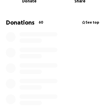
Donate
Share
Qui il sogno è diventato pratica quotidiana.
Siamo vicini ai cento alberi piantati e la grande
maggioranza sta crescendo forte. Non è fortuna: è
Donations
60
See top
presenza, studio, errori, tentativi, fatica condivisa. È
scavare buche, portare acqua, proteggere,
pacciamare, togliere erbacce per tutta l’estate,
migliorare il terreno con letame e cippato, osservare
e imparare.
Sono arrivati wwoofer, viandanti, amici. C’è chi ha
regalato braccia, chi competenze, chi una pianta, chi
un contributo importante, anche di 150 o 200 euro, e
chi ha lasciato una piccola offerta dopo un caffè
bevuto insieme.
In modi diversi, siamo tutti custodi.
Questa Food Forest è un organismo vivo, ma è anche