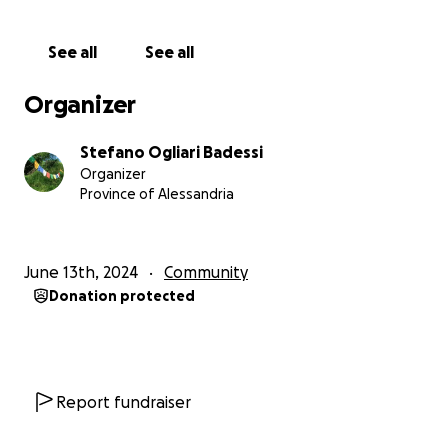
qualcosa di più: è un museo a cielo aperto dove
natura, arte e presenza umana cercano una forma di
See all
See all
armonia possibile. Un luogo che cambia con le
stagioni e con le persone che lo attraversano.
Organizer
Adesso abbiamo bisogno di continuità.
Stefano Ogliari Badessi
Organizer
Vogliamo arrivare a 400 piante, poi mille, e
Province of Alessandria
continuare a crescere fin dove il rispetto del luogo
ce lo permetterà.
June 13th, 2024
Community
Ogni contributo si trasforma in azioni reali: nuovi
Donation protected
alberi, più fertilità, più acqua trattenuta nel suolo,
più rifugi per insetti e impollinatori, più conoscenza
condivisa. E sostiene anche tutto il lavoro silenzioso
che permette a queste piante di restare vive giorno
dopo giorno.
Report fundraiser