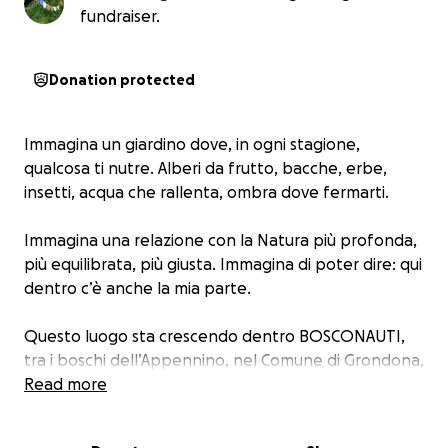
fundraiser.
Donation protected
Immagina un giardino dove, in ogni stagione,
qualcosa ti nutre. Alberi da frutto, bacche, erbe,
insetti, acqua che rallenta, ombra dove fermarti.
Immagina una relazione con la Natura più profonda,
più equilibrata, più giusta. Immagina di poter dire: qui
dentro c’è anche la mia parte.
Questo luogo sta crescendo dentro BOSCONAUTI,
tra i boschi dell’Appennino, nel Comune di Grondona,
tra Valle Spinti e Val Borbera, lungo il Cammino dei
Read more
Ribelli e le vie percorse da camminatori da secoli.