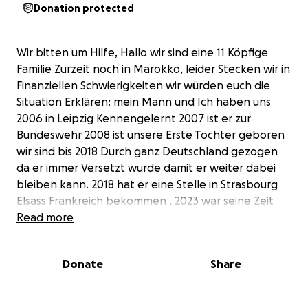
Donation protected
Wir bitten um Hilfe, Hallo wir sind eine 11 Köpfige
Familie Zurzeit noch in Marokko, leider Stecken wir in
Finanziellen Schwierigkeiten wir würden euch die
Situation Erklären: mein Mann und Ich haben uns
2006 in Leipzig Kennengelernt 2007 ist er zur
Bundeswehr 2008 ist unsere Erste Tochter geboren
wir sind bis 2018 Durch ganz Deutschland gezogen
da er immer Versetzt wurde damit er weiter dabei
bleiben kann. 2018 hat er eine Stelle in Strasbourg
Elsass Frankreich bekommen , 2023 war seine Zeit
nach 16 Jahren zu Ende wir hatten zu der Zeit mit 8
Read more
Kindern wirklich nie Urlaub wir konnten nie irgendwo
hin Fliegen oder Fahren mein Mann kam auf die Idee
Donate
Share
einen günstigen Reise Wohnbus von sein Abgänger
Gehalt zu Kaufen was er dann auch tat und haben
das restliche Geld für den Ausbau benutzt somit sind