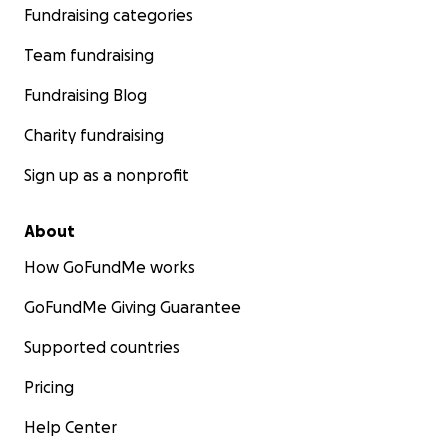
Fundraising categories
⸻
Team fundraising
BITTE
Fundraising Blog
• Teile diesen Aufruf – auch das hilft enorm.
Charity fundraising
Danke, dass du den Mut dieser Familie siehst und
ihre Not erkennst.
Sign up as a nonprofit
Mit deiner Hilfe schenkst du nicht nur Geld – du
gibst Zukunft.
About
How GoFundMe works
GoFundMe Giving Guarantee
Supported countries
Pricing
Help Center