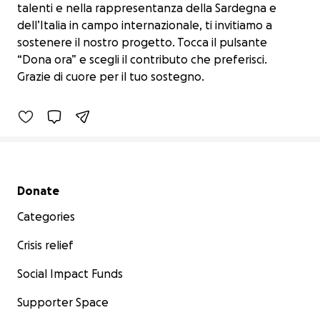
talenti e nella rappresentanza della Sardegna e
dell’Italia in campo internazionale, ti invitiamo a
sostenere il nostro progetto. Tocca il pulsante
Sostieni l’onda di Andrea e Vanja
“Dona ora” e scegli il contributo che preferisci.
€150 raised
Grazie di cuore per il tuo sostegno.
5% complete
Secondary menu
Donate
Categories
Crisis relief
Social Impact Funds
Supporter Space