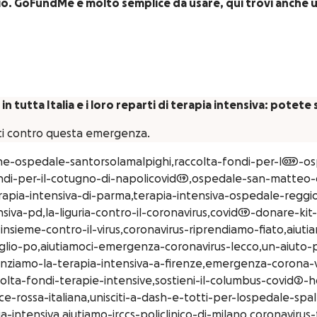
io. GoFundMe è molto semplice da usare, qui trovi anche 
in tutta Italia e i loro reparti di terapia intensiva: potet
iti contro questa emergenza.
one-ospedale-santorsolamalpighi,raccolta-fondi-per-l039-o
di-per-il-cotugno-di-napolicovid19,ospedale-san-matteo-co
erapia-intensiva-di-parma,terapia-intensiva-ospedale-regg
siva-pd,la-liguria-contro-il-coronavirus,covid19-donare-kit
sieme-contro-il-virus,coronavirus-riprendiamo-fiato,aiuti
lio-po,aiutiamoci-emergenza-coronavirus-lecco,un-aiuto-
ziamo-la-terapia-intensiva-a-firenze,emergenza-corona-vi
-fondi-terapie-intensive,sostieni-il-columbus-covid2-hos
e-rossa-italiana,unisciti-a-dash-e-totti-per-lospedale-spa
a-intensiva,aiutiamo-irccs-policlinico-di-milano,coronavir