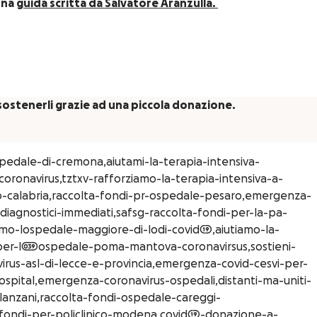
una
guida scritta da Salvatore Aranzulla.
e sostenerli grazie ad una piccola donazione.
spedale-di-cremona,aiutami-la-terapia-intensiva-
ronavirus,tztxv-rafforziamo-la-terapia-intensiva-a-
io-calabria,raccolta-fondi-pr-ospedale-pesaro,emergenza-
-diagnostici-immediati,safsg-raccolta-fondi-per-la-pa-
amo-lospedale-maggiore-di-lodi-covid19,aiutiamo-la-
per-l039ospedale-poma-mantova-coronavirsus,sostieni-
rus-asl-di-lecce-e-provincia,emergenza-covid-cesvi-per-
pital,emergenza-coronavirus-ospedali,distanti-ma-uniti-
llanzani,raccolta-fondi-ospedale-careggi-
us-fondi-per-policlinico-modena,covid19-donazione-a-