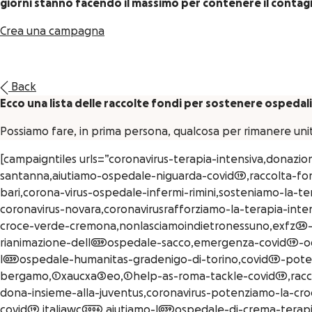
giorni stanno facendo il massimo per contenere il contag
Crea una campagna
Back
Ecco una lista delle raccolte fondi per sostenere ospedali 
Possiamo fare, in prima persona, qualcosa per rimanere un
[campaigntiles urls=”coronavirus-terapia-intensiva,donazi
santanna,aiutiamo-ospedale-niguarda-covid19,raccolta-fon
bari,corona-virus-ospedale-infermi-rimini,sosteniamo-la-t
coronavirus-novara,coronavirusrafforziamo-la-terapia-inten
croce-verde-cremona,nonlasciamoindietronessuno,exfz34-in
rianimazione-dell039ospedale-sacco,emergenza-covid19-og
l039ospedale-humanitas-gradenigo-di-torino,covid19-poten
bergamo,1xaucxa3eo,1help-as-roma-tackle-covid19,raccolta
dona-insieme-alla-juventus,coronavirus-potenziamo-la-croc
covid19,italiawc2006,aiutiamo-l039ospedale-di-crema-terapi