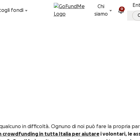
Vai al contenuto
En
Chi
2
ogli fondi
siamo
C
qualcuno in difficoltà. Ognuno di noi può fare la propria par
n crowdfunding in tutta Italia per aiutare
i volontari, le a