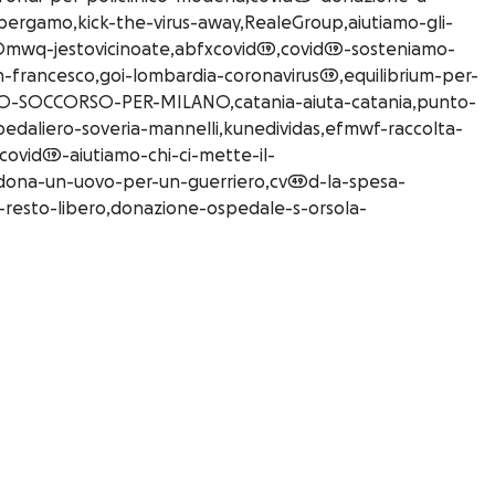
bergamo,kick-the-virus-away,RealeGroup,aiutiamo-gli-
r2mwq-jestovicinoate,abfxcovid19,covid19-sosteniamo-
-francesco,goi-lombardia-coronavirus19,equilibrium-per-
NO-SOCCORSO-PER-MILANO,catania-aiuta-catania,punto-
edaliero-soveria-mannelli,kunedividas,efmwf-raccolta-
ovid19-aiutiamo-chi-ci-mette-il-
,dona-un-uovo-per-un-guerriero,cv49d-la-spesa-
o-resto-libero,donazione-ospedale-s-orsola-