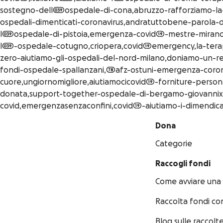
sostegno-dell039ospedale-di-cona,abruzzo-rafforziamo-la-
ospedali-dimenticati-coronavirus,andratuttobene-parola-d
l039ospedale-di-pistoia,emergenza-covid19-mestre-mirano-
l039-ospedale-cotugno,criopera,covid19emergency,la-te
zero-aiutiamo-gli-ospedali-del-nord-milano,doniamo-un-r
fondi-ospedale-spallanzani,78afz-ostuni-emergenza-coronav
cuore,ungiornomigliore,aiutiamocicovid19-forniture-pers
donata,support-together-ospedale-di-bergamo-giovannixxiii
covid,emergenzasenzaconfini,covid19-aiutiamo-i-dimendicati
Dona
Categorie
Raccogli fondi
Come avviare una
Raccolta fondi co
Blog sulle raccolte