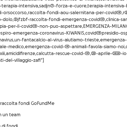
terapia-intensiva,sadjn7-forza-e-cuore,terapia-intensiva-
i-orsoccorso,raccolta-fondi-aou-salernitana-per-covid19,
dolo,3jfzbf-raccolta-fondi-emergenza-covid19,clinica-san
rapia-per-il-covid19-non-puo-aspettare,EMERGENZA-MILA
espiro-emergenza-coronavirus-KIWANIS,covid19presidio-osp
irus,un-fantacalcio-al-virus-aiutiamo-trieste,emergenza-c
onale-medico,emergenza-covid-19-animali-favola-siamo-noi
,amicidifirenze,calcutta-rescue-covid-19,25-aprile-2020-i
-del-villaggio-zafi”]
 raccolta fondi GoFundMe
n un team
 di fondi