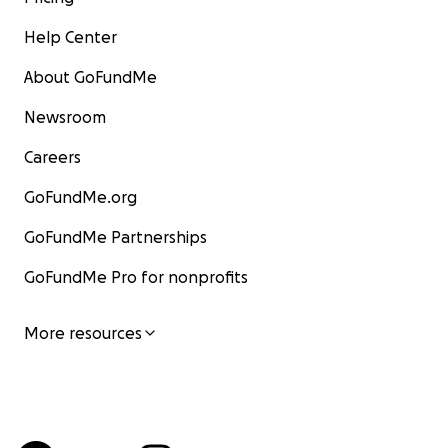
Help Center
About GoFundMe
Newsroom
Careers
GoFundMe.org
GoFundMe Partnerships
GoFundMe Pro for nonprofits
More resources