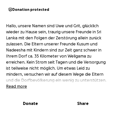
Donation protected
Hallo, unsere Namen sind Uwe und Grit, glücklich
wieder zu Hause sein, traurig unsere Freunde in Sri
Lanka mit den Folgen der Zerstörung allein zurück
zulassen. Die Eltern unserer Freunde Kusum und
Nadeesha mit Kindern sind zur Zeit ganz schwer in
Ihrem Dorf ca. 35 Kilometer von Weligama zu
erreichen. Kein Strom seit Tagen und die Versorgung
ist teilweise nicht möglich. Um etwas Leid zu
mindern, versuchen wir auf diesem Wege die Eltern
und die Dorfbevölkerung ein wenig zu unterstützen.
Wer uns dabei unterstützen kann und sei es nur das
Read more
´´Teilen´´. Herzlichen Dank für Eure Hilfe.
Uwe Knöfel und Grit Knöfel-Jarosch
Donate
Share