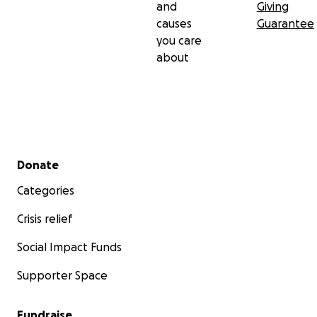
and
Giving
causes
Guarantee
you care
about
Secondary menu
Donate
Categories
Crisis relief
Social Impact Funds
Supporter Space
Fundraise