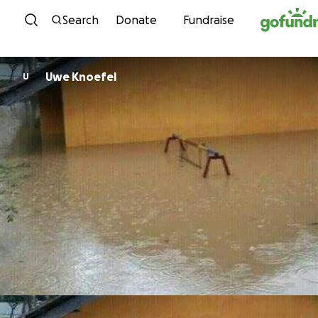
Skip to content
Search
Donate
Fundraise
Uwe Knoefel
U