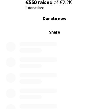
€550
raised
of
€2.2K
11 donations
0% complete
Donate now
Share