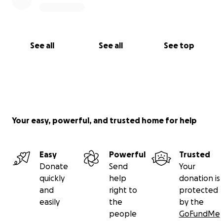
See all
See all
See top
Your easy, powerful, and trusted home for help
Easy
Powerful
Trusted
Donate
Send
Your
quickly
help
donation is
and
right to
protected
easily
the
by the
people
GoFundMe