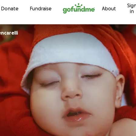
Sig
Skip to content
Donate
Fundraise
About
in
ncarelli