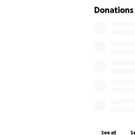
migliore ai suoi oc
Donations
See all
Se