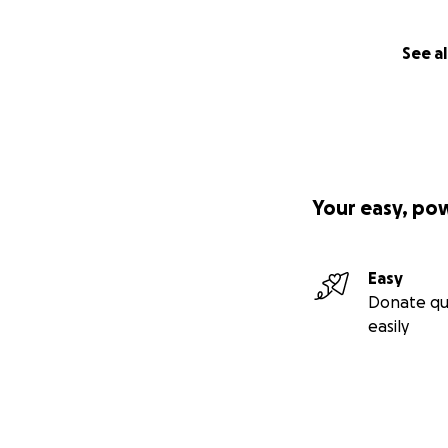
See al
Your easy, po
Easy
Donate qu
easily