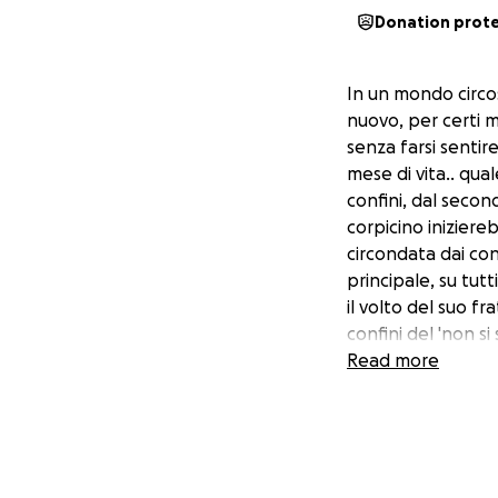
Donation prot
In un mondo circos
nuovo, per certi m
senza farsi sentire
mese di vita.. qua
confini, dal second
corpicino iniziere
circondata dai con
principale, su tutti
il volto del suo f
confini del 'non s
sono imprevedibili
Read more
natura, un uragano
combattere i kilom
sa combattere il m
migliore, degna d
accade, tutto que