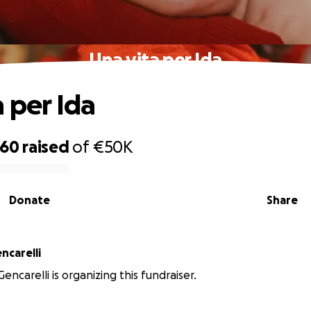
Una vita per Ida
a per Ida
960
raised
of
€50K
Donate
Share
ncarelli
ncarelli is organizing this fundraiser.