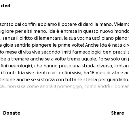
ected
critto dai confini abbiamo il potere di darci la mano. Vivia
igliore per altri meno. Ida è entrata in questo nuovo mondo 
, senza il diritto di lamentarsi, la sua vocina uscì piano piano 
le gioia sentirla piangere le prime volte! Anche Ida è nata ci
o mese di vita vive secondo limiti farmacologici ben precisi se
bbe a tremare anche se a volte trema uguale, forse solo un 
fini neurologici, che hanno preso una strada diversa, lontan
 i fronti. Ida vive dentro ai confini visivi, ha 18 mesi di vita e
ratellone anche se si sforza con tutta se stessa per guardarlo
i sa'.. non si sa come andrà il pomeriggio, come andrà il doman
 e la quotidianità anche. Quello che si sa per certo è che Id
 pronto a sfondare queste frontiere e così eccola qui a 18 
etri, le aspettative e le battaglie usando il coraggio di chi
Donate
Share
ondo in silenzio. Il suo è un silenzio assordante, un silenzio
i chi la sa affrontare perché sa che le appartiene. Quando 
sto deve essere ascoltato, abbracciato e sostenuto. Il mon