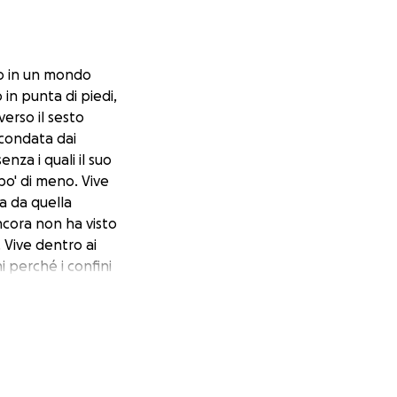
mo in un mondo
in punta di piedi,
verso il sesto
rcondata dai
nza i quali il suo
po' di meno. Vive
a da quella
 ancora non ha visto
. Vive dentro ai
i perché i confini
a è una forza della
mesi a
 non sa parlare ma
 degno di una vita
tutto questo
do può dimostrarsi