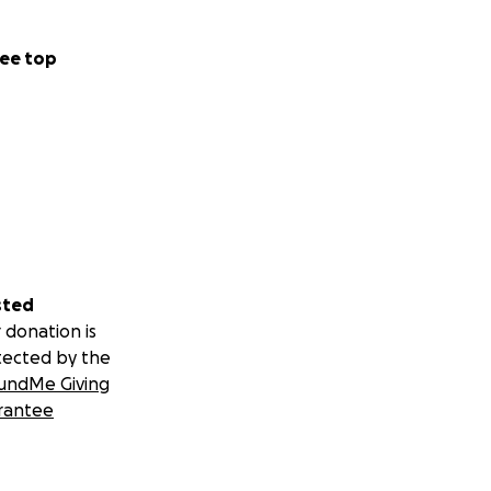
ee top
sted
 donation is
tected by the
undMe Giving
rantee