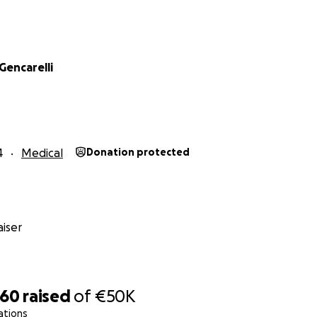
Gencarelli
4
Medical
Donation protected
iser
960
raised
of
€50K
ations