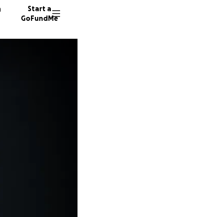
n
Start a
GoFundMe
N
L
6 donor