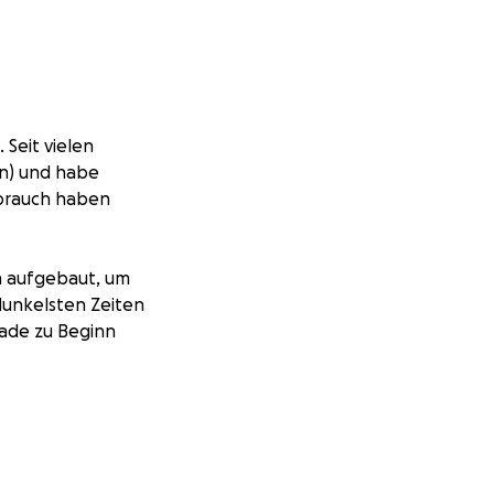
 Seit vielen
hn) und habe
sbrauch haben
n aufgebaut, um
dunkelsten Zeiten
rade zu Beginn
 um für die
d Gerichtskosten
 kann.
rden – was am