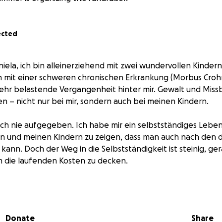
ected
ela, ich bin alleinerziehend mit zwei wundervollen Kindern.
h mit einer schweren chronischen Erkrankung (Morbus Cro
 sehr belastende Vergangenheit hinter mir. Gewalt und Mis
en – nicht nur bei mir, sondern auch bei meinen Kindern.
ich nie aufgegeben. Ich habe mir ein selbstständiges Lebe
in und meinen Kindern zu zeigen, dass man auch nach den 
kann. Doch der Weg in die Selbstständigkeit ist steinig, ge
m die laufenden Kosten zu decken.
ich derzeit in einem Gerichtsprozess gegen meinen Ex-Mann,
 Kinder und für Gerechtigkeit zu kämpfen. Die Anwalts- un
 und übersteigen das, was ich trotz harter Arbeit stemmen
Donate
Share
e wurde mir verwehrt, weil nur die Umsätze betrachtet we