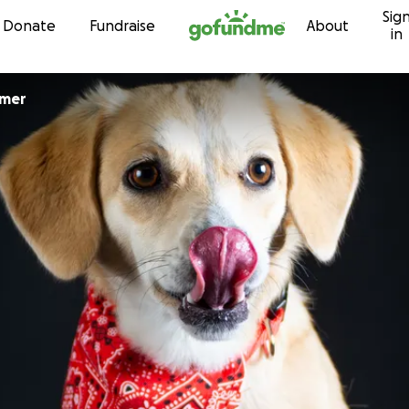
Sig
Skip to content
Donate
Fundraise
About
in
mmer