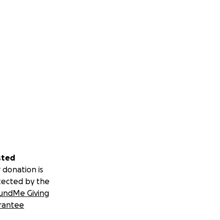
sted
 donation is
tected by the
undMe Giving
rantee