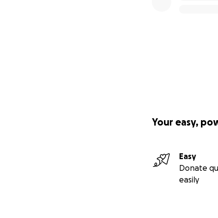
Your easy, po
Easy
Donate qu
easily