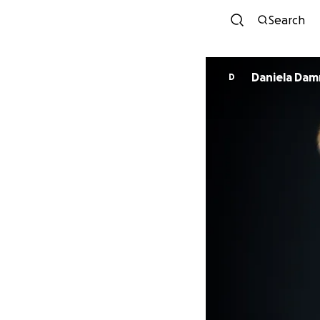
Search
Daniela Da
D