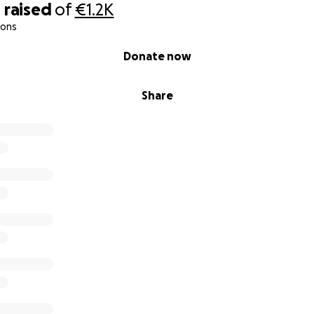
0
raised
of
€1.2K
ions
Donate now
Share