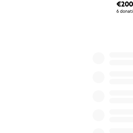
€20
6 donat
0% complete