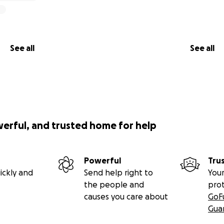
See all
See all
werful, and trusted home for help
Powerful
Tru
ickly and
Send help right to
Your
the people and
pro
causes you care about
GoF
Gua