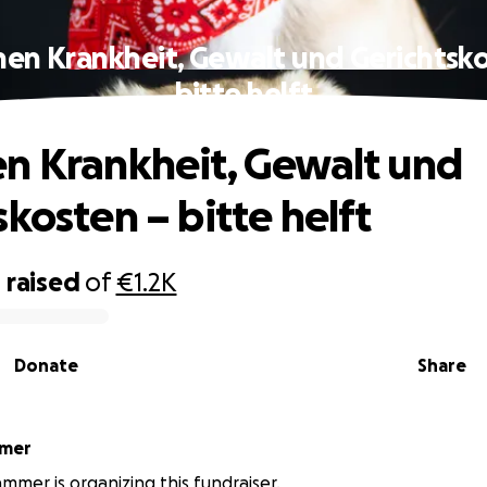
en Krankheit, Gewalt und Gerichtsk
bitte helft
n Krankheit, Gewalt und
skosten – bitte helft
0
raised
of
€1.2K
Donate
Share
mmer
mmer is organizing this fundraiser.