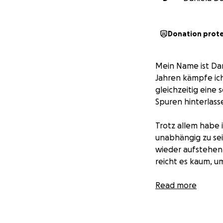
Donation prot
Mein Name ist Dani
Jahren kämpfe ic
gleichzeitig eine
Spuren hinterlass
Trotz allem habe 
unabhängig zu se
wieder aufstehen 
reicht es kaum, u
Zusätzlich stehe 
Read more
Sicherheit meiner
sind jedoch enorm
Prozesskostenhilf