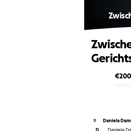
Zwisch
Zwische
Gericht
€20
0% complete
Daniela Da
D
D
Daniela Da