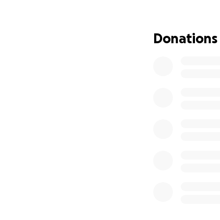
Ende real für uns 
Ich habe keine fa
Donations
bin ich an einem 
Hilfe. Jede Spende
Gerichtskosten zu
bieten.
Von Herzen danke 
finanzielle Hilfe
Daniela