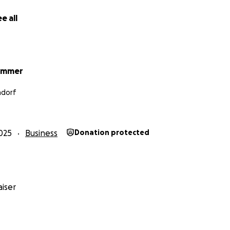
e all
Dammer
dorf
025
Business
Donation protected
iser