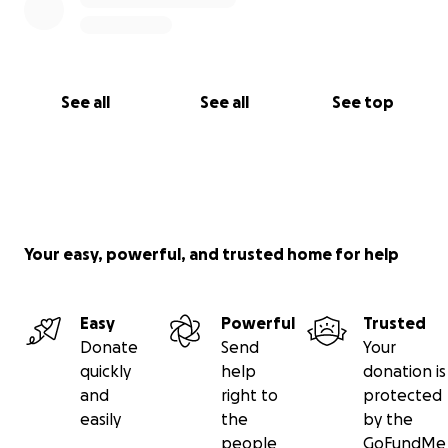
Ausgang dieser Aktion, welche Pan es werden wird :).
Das wären die Pans:
D Kurt 8 + 1 -->
750€
See all
See all
See top
c# Mystik 7 + 1 -->
1.200€
F Equinox 11 + 1 + 4 -->
2.200€
Your easy, powerful, and trusted home for help
Easy
Powerful
Trusted
Donate
Send
Your
quickly
help
donation is
and
right to
protected
easily
the
by the
people
GoFundMe