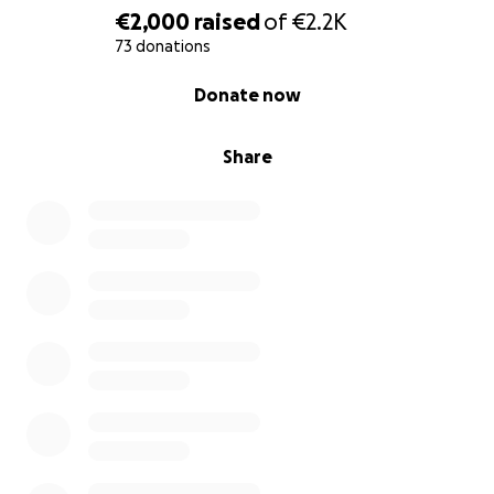
Instrumente nun auch immer gerne für meine Yoga
€2,000
raised
of
€2.2K
Klassen mitverwende.
73 donations
0% complete
Donate now
Wer weiß, vielleicht wirst du mich eines Tages bei
eben solch einer Stunde auf einer Handpan spielen
hören. Es wäre mir ein
Share
inneres Blumenflücken. Wenn du mir dabei behilflich
sein möchtest, dass dieser Traum zu meinem
"besten" Alter wahr wird, dann unterstütze mich
doch gerne mit einer kleinen Spende.
Vielen, vielen lieben Dank.
PS: Ich war bei einen begnadeten Handpan-Spieler
und durfte dort mehrere Handpans ausprobieren.
Dabei kamen drei Stück in Frage, in ganz
unterschiedlichen Preiskategorien. Da ich mich nicht
so gut entscheiden konnte, entscheidet der