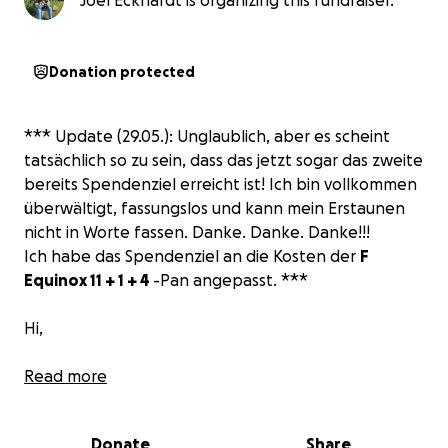
Joel Eckhardt is organizing this fundraiser.
Donation protected
*** Update (29.05.): Unglaublich, aber es scheint
tatsächlich so zu sein, dass das jetzt sogar das zweite
bereits Spendenziel erreicht ist! Ich bin vollkommen
überwältigt, fassungslos und kann mein Erstaunen
nicht in Worte fassen. Danke. Danke. Danke!!!
Ich habe das Spendenziel an die Kosten der
F
Equinox 11 + 1 + 4
-Pan angepasst. ***
Hi,
ich heiße Joel und am 04.06.1995 bin ich geboren.
Read more
Das heißt, dass ich dieses Jahr
30
Jahre alt werde.
Wow!
Donate
Share