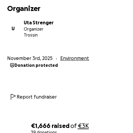
Spende, Ihrer Mitwirkung oder einfach, indem Sie
Organizer
die Idee weitertragen. Gemeinsam können wir einen
Ort schaffen, an dem Natur, Bildung und
Uta Strenger
Miteinander wachsen.
U
Organizer
Trossin
Herzliche Grüße
Uta Strenger
November 3rd, 2025
Environment
Donation protected
Report fundraiser
€1,666
raised
of
€3K
39 donations