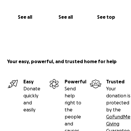
See all
See all
See top
Your easy, powerful, and trusted home for help
Easy
Powerful
Trusted
Donate
Send
Your
quickly
help
donation is
and
right to
protected
easily
the
by the
people
GoFundMe
and
Giving
causes
Guarantee