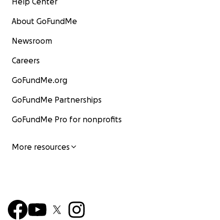
Help Center
About GoFundMe
Newsroom
Careers
GoFundMe.org
GoFundMe Partnerships
GoFundMe Pro for nonprofits
More resources