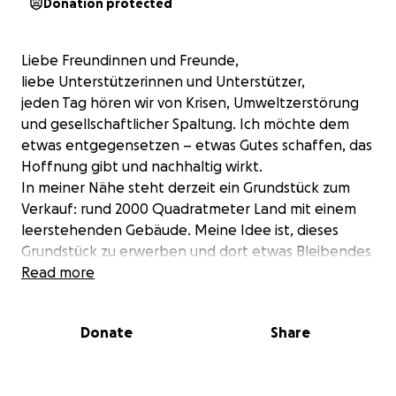
Donation protected
Liebe Freundinnen und Freunde,
liebe Unterstützerinnen und Unterstützer,
jeden Tag hören wir von Krisen, Umweltzerstörung
und gesellschaftlicher Spaltung. Ich möchte dem
etwas entgegensetzen – etwas Gutes schaffen, das
Hoffnung gibt und nachhaltig wirkt.
In meiner Nähe steht derzeit ein Grundstück zum
Verkauf: rund 2000 Quadratmeter Land mit einem
leerstehenden Gebäude. Meine Idee ist, dieses
Grundstück zu erwerben und dort etwas Bleibendes
zu schaffen – einen **Zukunftswald** und einen
Read more
Ort der Begegnung für Jung und Alt.
Der Plan:
Donate
Share
- Auf der Fläche soll ein Zukunftswald entstehen –
mit klimaresistenten Bäumen und heimischen Arten,
gepflegt und gestaltet als Lern- und Erholungsraum.