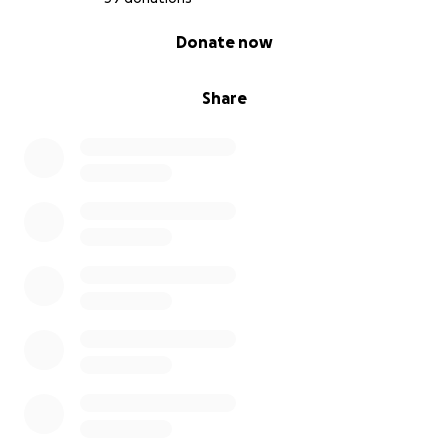
0% complete
Donate now
Share