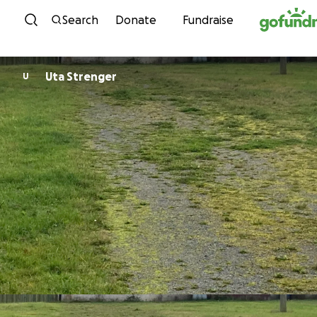
Skip to content
Search
Donate
Fundraise
Uta Strenger
U