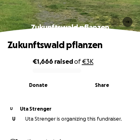
Zukunftswald pflanzen
Zukunftswald pflanzen
€1,666
raised
of
€3K
0% complete
Donate
Share
Uta Strenger
U
U
Uta Strenger is organizing this fundraiser.