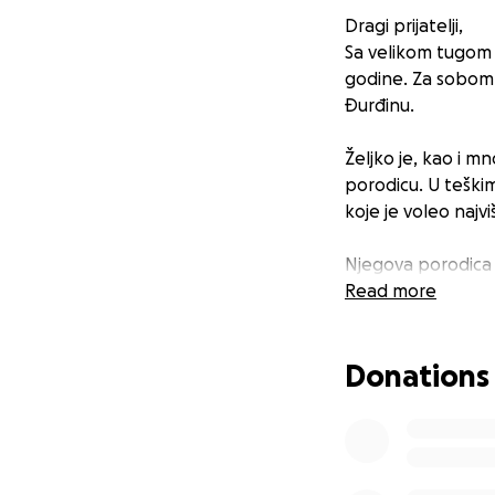
Dragi prijatelji,
Sa velikom tugom 
godine. Za sobom j
Đurđinu.
Željko je, kao i m
porodicu. U teški
koje je voleo najv
Njegova porodica 
mestu, Omarine u R
Read more
teškom trenutku,
Donations
Zahvalni smo na sv
pronađe svoj večn
Hvala vam od srca