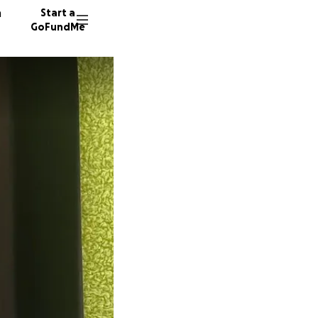
n
Start a
GoFundMe