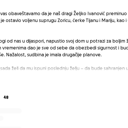
vas obaveštavamo da je naš dragi Željko Ivanović preminuo 2
e ostavio voljenu suprugu Zoricu, ćerke Tijanu i Mariju, kao i
nogi od nas u dijaspori, napustio svoj dom u potrazi za boljim
m vremenima dao je sve od sebe da obezbedi sigurnost i b
iše. Nažalost, sudbina je imala drugačije planove.
sada želi da mu ispuni poslednju želju – da bude sahranjen
epublici Srpskoj. Troškovi transporta i organizacije sahrane 
 svaka pomoć znači mnogo.
akoj donaciji, deljenju kampanje, i reči podrške. Pomozimo 
48
i mir tamo gde mu srce pripada.
.