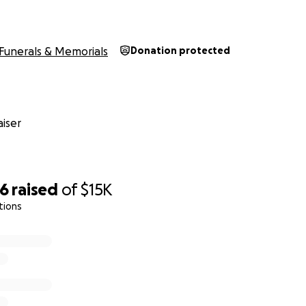
Funerals & Memorials
Donation protected
iser
66
raised
of
$15K
tions