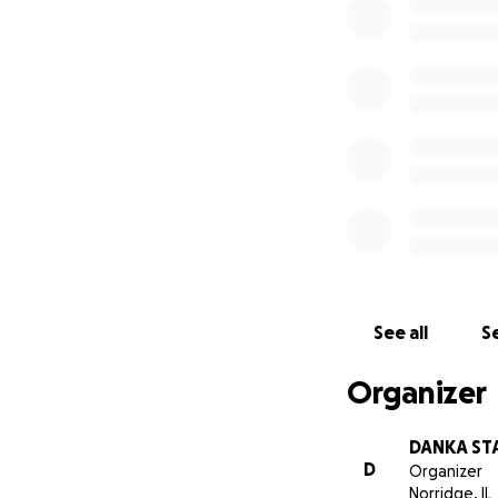
See all
Se
Organizer
DANKA ST
D
Organizer
Norridge, IL