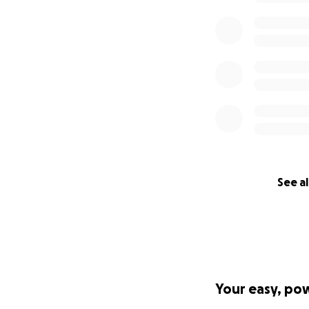
See al
Your easy, po