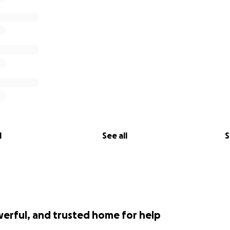
l
See all
S
werful, and trusted home for help