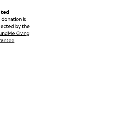
sted
 donation is
tected by the
undMe Giving
rantee