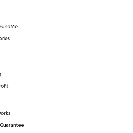
GoFundMe
ories
g
ofit
orks
 Guarantee