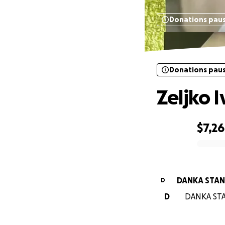
Donations pau
Donations pau
Zeljko 
$7,2
0% complete
DANKA STAN
D
D
DANKA STAN