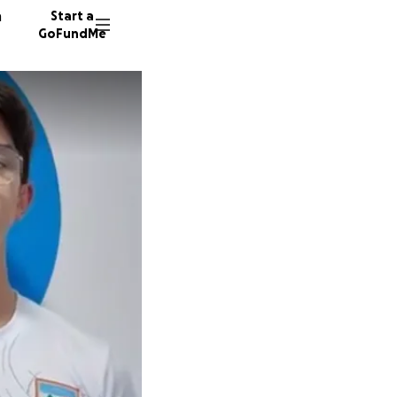
n
Start a
GoFundMe
17 dono