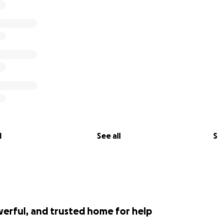
l
See all
S
werful, and trusted home for help