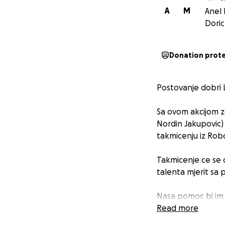
A
M
Anel 
Doric
Donation prot
Postovanje dobri L
Sa ovom akcijom z
Nordin Jakupovic) 
takmicenju iz Rob
Takmicenje ce se 
talenta mjerit sa p
Nasa pomoc bi im 
naravno budu i ins
Read more