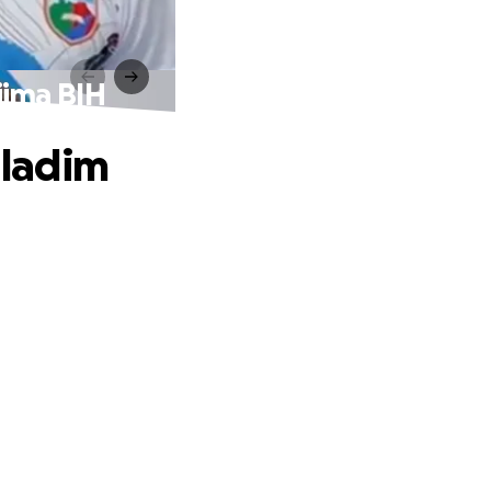
jima BIH
Mladim