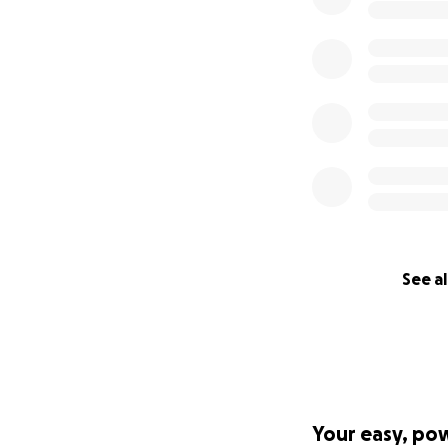
See al
Your easy, po