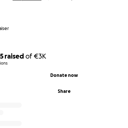
iser
55
raised
of
€3K
ions
Donate now
Share