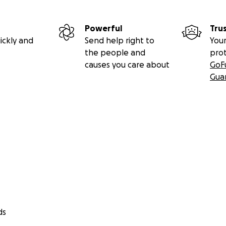
Powerful
Tru
ickly and
Send help right to
Your
the people and
pro
causes you care about
GoF
Gua
ds