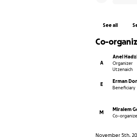
See all
Se
Co-organiz
Anel Hadz
A
Organizer
Utzenaich
Erman Dor
E
Beneficiary
Miralem Go
M
Co-organize
November 5th, 2