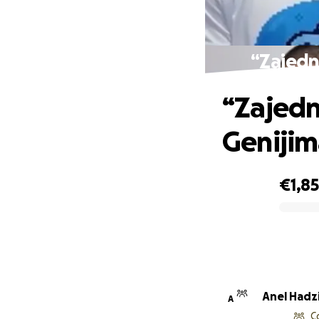
“Zajedn
“Zajed
Genijim
€1,8
0% complete
Anel Hadz
A
C