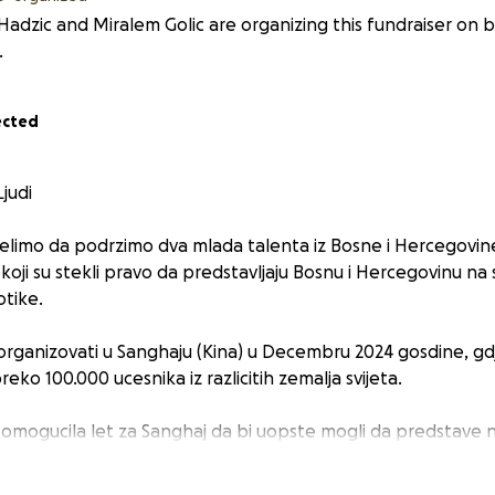
Hadzic and Miralem Golic are organizing this fundraiser on 
.
ected
judi
elimo da podrzimo dva mlada talenta iz Bosne i Hercegovine
koji su stekli pravo da predstavljaju Bosnu i Hercegovinu na
otike.
organizovati u Sanghaju (Kina) u Decembru 2024 gosdine, gd
reko 100.000 ucesnika iz razlicitih zemalja svijeta.
omogucila let za Sanghaj da bi uopste mogli da predstave n
piracija za ostalu omladinu sirom Balkana.