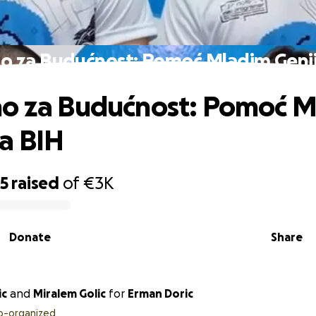
o za Budućnost: Pomoć Mladim Geni
no za Budućnost: Pomoć 
a BIH
55
raised
of
€3K
Donate
Share
ic
and
Miralem Golic
for
Erman Doric
o-organized