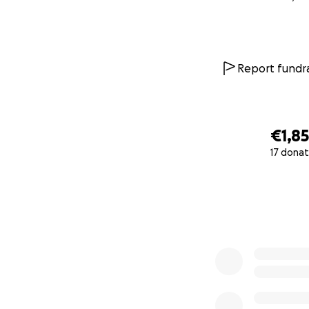
Report fundra
€1,8
17 donat
0% complete