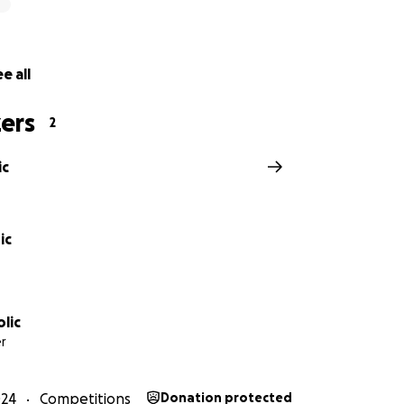
e all
ers
2
ic
ic
lic
r
024
Competitions
Donation protected