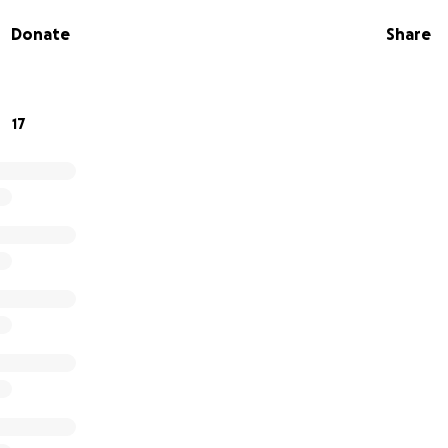
nasu mladu Generaciju, za bolju Buducnost za sve nas.
Donate
Share
ed za svaku Pomoc
nel Hadzic
17