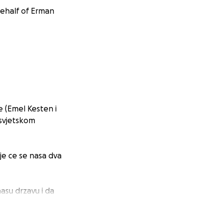
behalf of Erman
 (Emel Kesten i
 svjetskom
je ce se nasa dva
asu drzavu i da