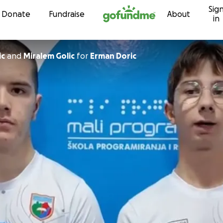
Sig
Skip to content
Donate
Fundraise
About
in
ic
and
Miralem Golic
for
Erman Doric