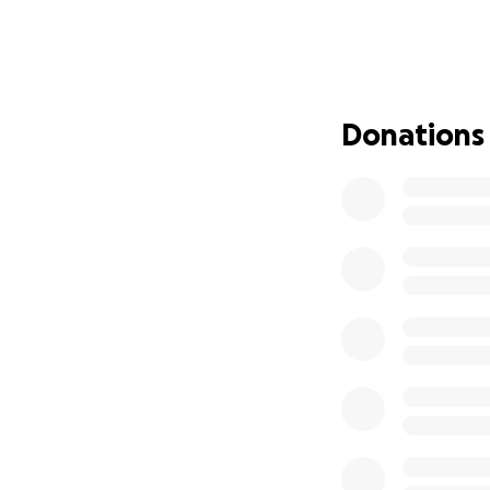
Podrzimo zajedno 
Hvala vam unaprj
Miralem Golic & A
Donations