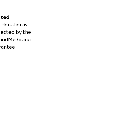
sted
 donation is
tected by the
undMe Giving
rantee