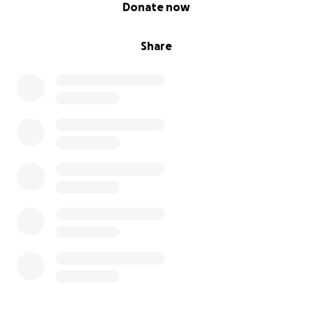
0% complete
Donate now
Share