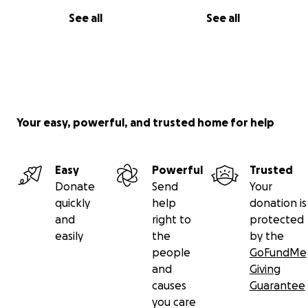
See all
See all
Your easy, powerful, and trusted home for help
Easy
Powerful
Trusted
Donate
Send
Your
quickly
help
donation is
and
right to
protected
easily
the
by the
people
GoFundMe
and
Giving
causes
Guarantee
you care