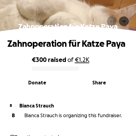
Zahnoperation für Katze Paya
Zahnoperation für Katze Paya
€300
raised
of
€1.2K
0% complete
Donate
Share
Bianca Strauch
B
B
Bianca Strauch is organizing this fundraiser.