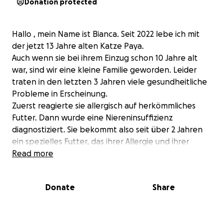
Donation protected
Hallo , mein Name ist Bianca. Seit 2022 lebe ich mit
der jetzt 13 Jahre alten Katze Paya.
Auch wenn sie bei ihrem Einzug schon 10 Jahre alt
war, sind wir eine kleine Familie geworden. Leider
traten in den letzten 3 Jahren viele gesundheitliche
Probleme in Erscheinung.
Zuerst reagierte sie allergisch auf herkömmliches
Futter. Dann wurde eine Niereninsuffizienz
diagnostiziert. Sie bekommt also seit über 2 Jahren
ein spezielles Futter, das ihrer Allergie und ihrer
Nierenerkrankung gerecht wird. Einige Monate
Read more
später stellten wir fest, dass ihr Blutdruck zu hoch
ist, so dass sie täglich blutdrucksenkende
Donate
Share
Medikamente nehmen muss. Zwei mal im Jahr
kontrollieren wir ihre Blutwerte und 4 mal im Jahr
messen wir den Blutdruck. Auch wenn es von Monat