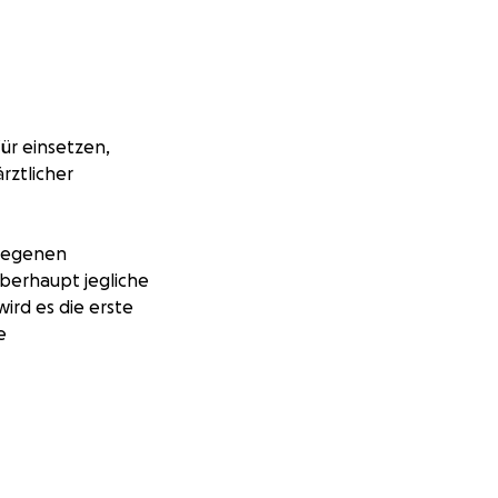
für einsetzen,
ztlicher
elegenen
berhaupt jegliche
ird es die erste
e
wir finanzielle