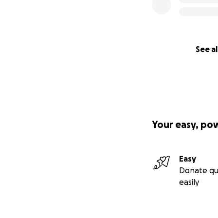
See al
Your easy, po
Easy
Donate qu
easily