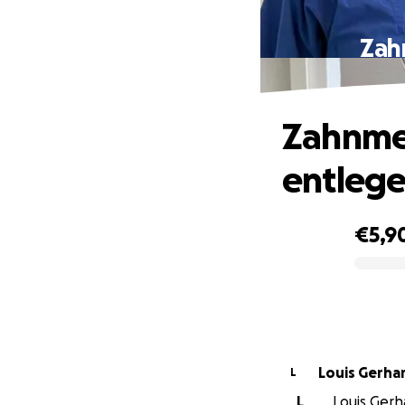
Zah
Zahnmed
entlege
€5,9
0% complete
Louis Gerha
L
L
Louis Gerha