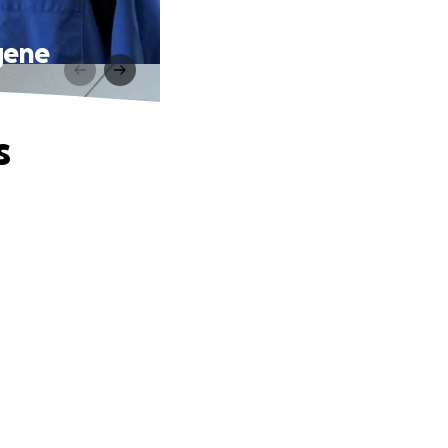
gene
s