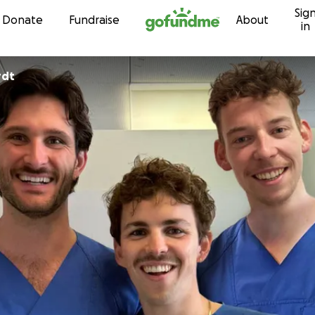
Sig
Skip to content
Donate
Fundraise
About
in
rdt