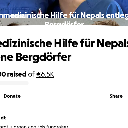
nmedizinische Hilfe für Nepals entle
Bergdörfer
izinische Hilfe für Nepal
ne Bergdörfer
00
raised
of
€6.5K
Donate
Share
rdt
rdt is organizing this fundraiser.