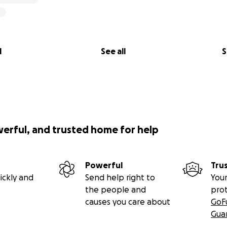
l
See all
S
werful, and trusted home for help
Powerful
Tru
ickly and
Send help right to
Your
the people and
pro
causes you care about
GoF
Gua