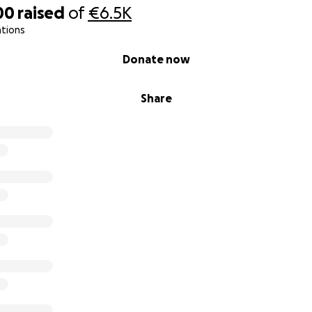
ure Unterstützung!
00
raised
of
€6.5K
exander Hellwig & Louis Gerhardt
ations
Donate now
Share