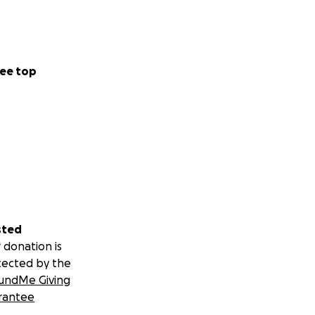
ee top
sted
 donation is
tected by the
undMe Giving
rantee