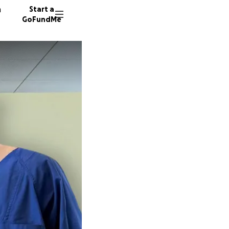
n
Start a
GoFundMe