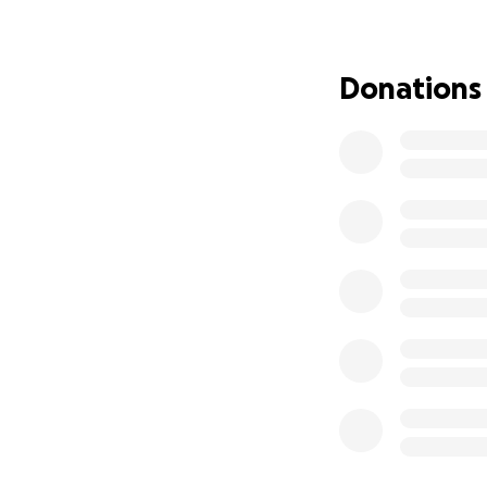
zahnärztlich
Donations
mobile Beha
Transportkos
lokale Dolme
praktikabel
Jede Spende hilft
Menschen vor Ort 
Euer Beitrag mac
Mit eurer Hilfe k
Lebensqualität z
erreichbar ist.
Was wir euch zur