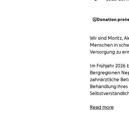
Donation prot
Wir sind Moritz, A
Menschen in schw
Versorgung zu er
Im Frühjahr 2026 
Bergregionen Nepa
zahnärztliche Bet
Behandlung ihres 
Selbstverständlich
Warum wir eure 
Read more
Um in diesen entl
Unterstützung für