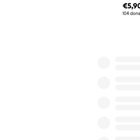
Vielen Dank für e
€5,9
Moritz Mumpro, Al
104 don
0% complete