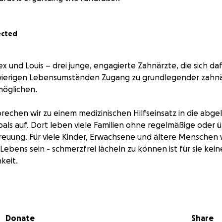
ected
lex und Louis – drei junge, engagierte Zahnärzte, die sich da
ierigen Lebensumständen Zugang zu grundlegender zahnär
möglichen.
brechen wir zu einem medizinischen Hilfseinsatz in die abg
ls auf. Dort leben viele Familien ohne regelmäßige oder ü
reuung. Für viele Kinder, Erwachsene und ältere Menschen w
Lebens sein - schmerzfrei lächeln zu können ist für sie kein
keit.
Unterstützung brauchen.
egenen Bergregionen effektiv helfen zu können, benötigen 
Donate
Share
: