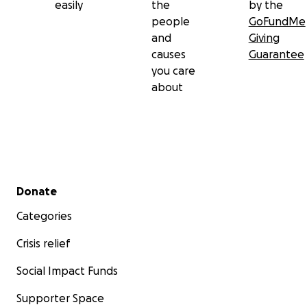
easily
the
by the
people
GoFundMe
and
Giving
causes
Guarantee
you care
about
Secondary menu
Donate
Categories
Crisis relief
Social Impact Funds
Supporter Space