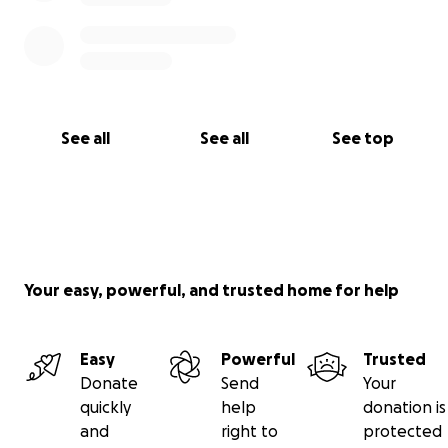
See all
See all
See top
Your easy, powerful, and trusted home for help
Easy
Powerful
Trusted
Donate
Send
Your
quickly
help
donation is
and
right to
protected