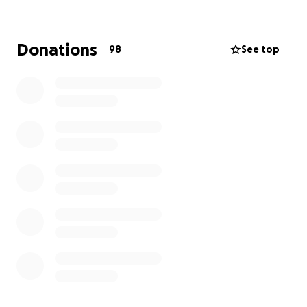
Spielsachen, Dokumente, Auto, Möbel...
Da eines der betroffenen Kinder ein Schüler unserer
Donations
98
See top
Schule ist wollen wir als Herzog-Philipp-
Verbandsschule Altshausen helfen und rufen zu
einer Spenden-Aktion auf um zu unterstützen!
Wenn Sie die Aktion unterstützen möchten, freuen
wir uns sehr. Für die Familie ist jeder Cent wichtig.
Wir als Schule möchten uns für jede Spende, egal ob
klein oder groß bedanken und hoffen, dass wir der
Familie damit ein bisschen Glück und Lebensgefühl
wiedergeben können.
Vielen herzlichen Dank für die Unterstützung auf
allen Ebenen!