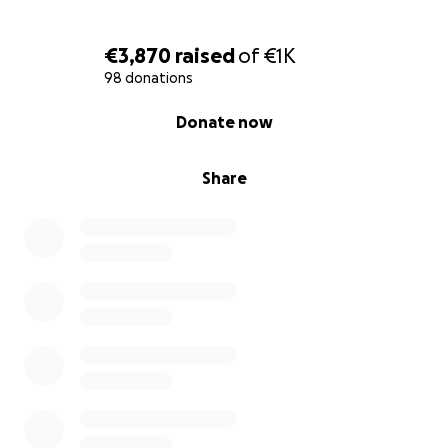
€3,870
raised
of
€1K
98 donations
0% complete
Donate now
Share