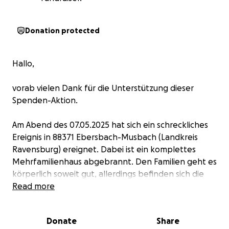
Donation protected
Hallo,
vorab vielen Dank für die Unterstützung dieser
Spenden-Aktion.
Am Abend des 07.05.2025 hat sich ein schreckliches
Ereignis in 88371 Ebersbach-Musbach (Landkreis
Ravensburg) ereignet. Dabei ist ein komplettes
Mehrfamilienhaus abgebrannt. Den Familien geht es
körperlich soweit gut, allerdings befinden sich die
Beteiligten psychisch und emotional in einem sehr
Read more
schlechten Zustand. Die Familien haben ihr
komplettes Hab und Gut an die Flammen verloren
Donate
Share
und stehen da ohne Kleidung, Geld, Schulsachen,