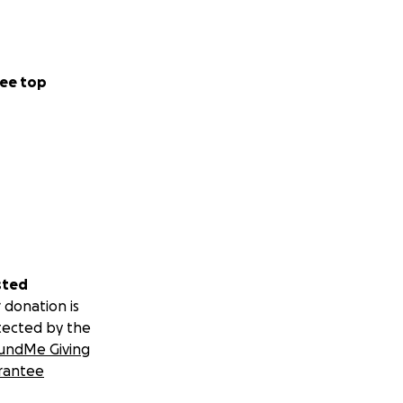
ee top
sted
 donation is
tected by the
undMe Giving
rantee