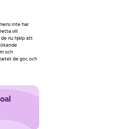
mens inte har
etta vill
de nu hjälp att
psökande
om och
rbetet de gör, och
goal