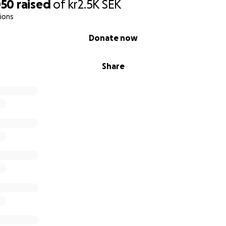
050
raised
of
kr2.5K
SEK
ions
Donate now
Share