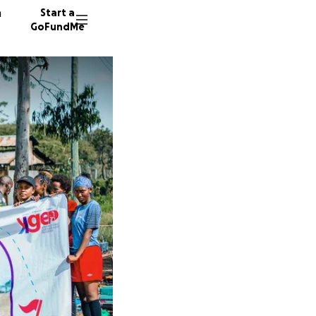
n
Start a
GoFundMe