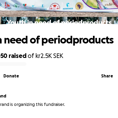
Youth in need of periodproducts
n need of periodproducts
050
raised
of
kr2.5K
SEK
Donate
Share
and
rand is organizing this fundraiser.