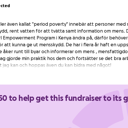
ected
er även kallat "period poverty" innebär att personer med 
kydd, rent vatten för att tvätta samt information om mens. D
rl Empowerment Program i Kenya ändra på, därför behöver 
ör att kunna ge ut mensskydd. De har i flera år haft en up
 åker runt till byar och informerar om mens , mensfattigd
 Jag gjorde min praktik hos dem och fortsätter se det bra a
tt jag kan och hoppas även du kan bidra med något!
150 to help get this fundraiser to its 