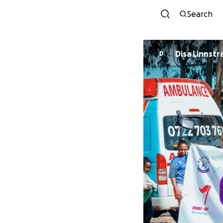
Search
Disa Linnstr
D