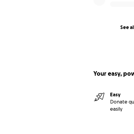
See al
Your easy, po
Easy
Donate qu
easily