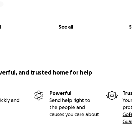
l
See all
S
werful, and trusted home for help
Powerful
Tru
ickly and
Send help right to
Your
the people and
pro
causes you care about
GoF
Gua