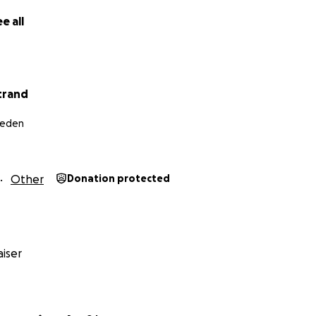
e all
trand
weden
Other
Donation protected
iser