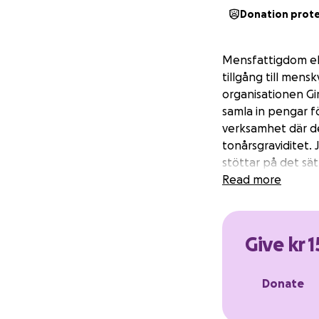
Donation prot
Mensfattigdom ell
tillgång till mens
organisationen Gi
samla in pengar f
verksamhet där de
tonårsgraviditet.
stöttar på det sä
Read more
Give kr 
Donate