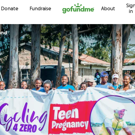
Sig
Skip to content
Donate
Fundraise
About
in
and