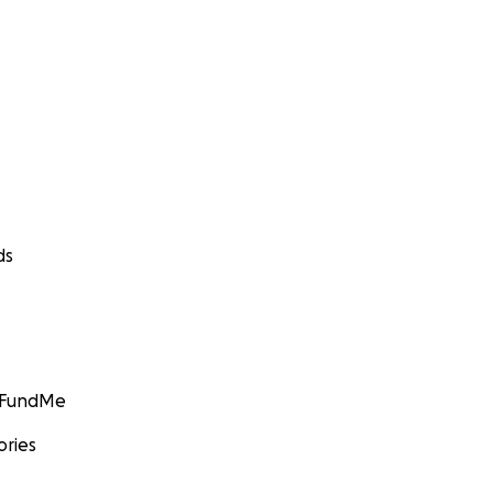
ds
GoFundMe
ories