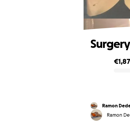
Surgery
€1,87
0% complete
Ramon Ded
Ramon Dede