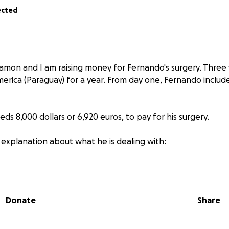
ected
amon and I am raising money for Fernando's surgery. Three 
merica (Paraguay) for a year. From day one, Fernando includ
s 8,000 dollars or 6,920 euros, to pay for his surgery.
e explanation about what he is dealing with:
main artery of the body, the artery that carries blood from t
Donate
Share
an aortic dissection, which means that the artery has torn 
ered between the layers, causing the heart and body to re