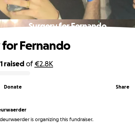
Surgery for Fernando
 for Fernando
1
raised
of
€2.8K
Donate
Share
eurwaerder
urwaerder is organizing this fundraiser.