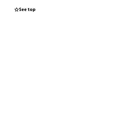
 to survive.Today
See top
 jaar gelden
anaf dag 1 mee in
 kunnen betalen.
 van het hart naar
binnenuit is
het lichaam