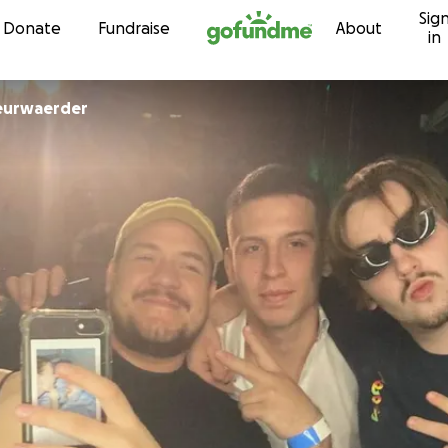
Sig
Skip to content
Donate
Fundraise
About
in
eurwaerder