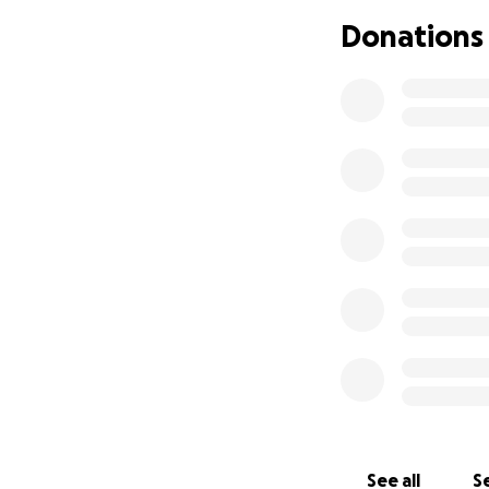
It is a very serio
Donations
he is fighting and
Nederlands:
Hey, mijn naam is
verbleef ik voor e
zijn vriendengroe
Nu heeft Fernando
Hier wat meer uitl
"De aorta is de be
alle organen tran
Fernando heeft ee
opengegaan en er
See all
Se