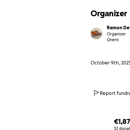
minder bloed ont
Organizer
Het is een zeer e
nodig is om te ov
Ramon De
Organizer
Vandaag vecht hij
Ghent
October 9th, 202
Report fundra
€1,87
32 dona