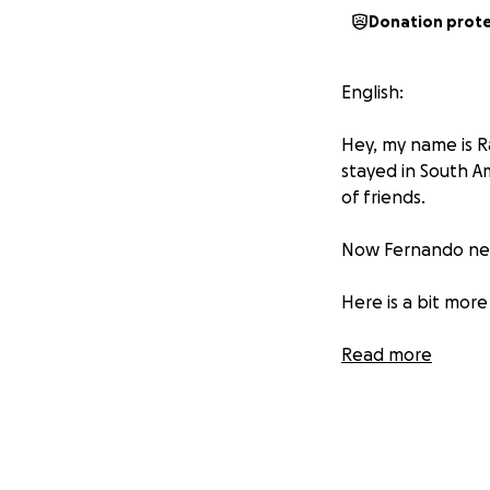
Donation prot
English:
Hey, my name is R
stayed in South A
of friends.
Now Fernando need
Here is a bit mor
"The aorta is the 
Read more
organs.
Fernando has had 
and blood has ent