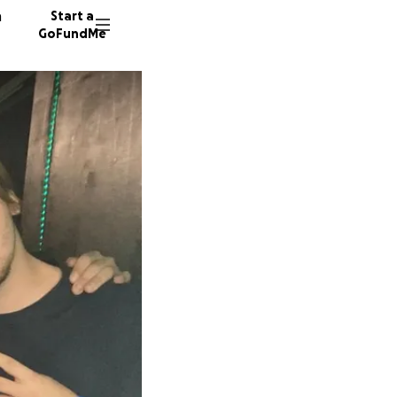
n
Start a
GoFundMe
R
32 dono