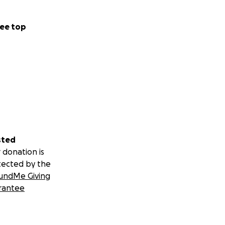
ee top
sted
 donation is
tected by the
undMe Giving
rantee