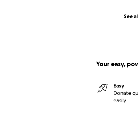
See al
Your easy, po
Easy
Donate qu
easily