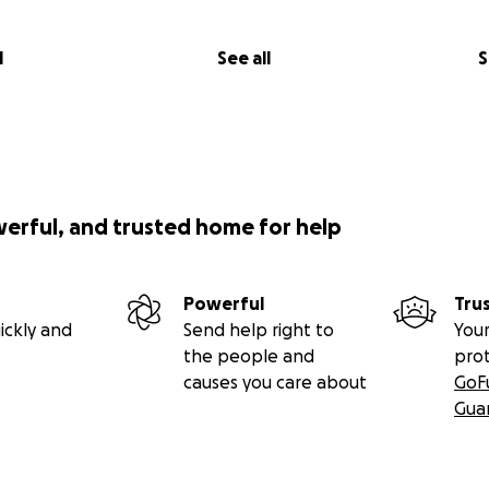
l
See all
S
werful, and trusted home for help
Powerful
Tru
ickly and
Send help right to
Your
the people and
pro
causes you care about
GoF
Gua