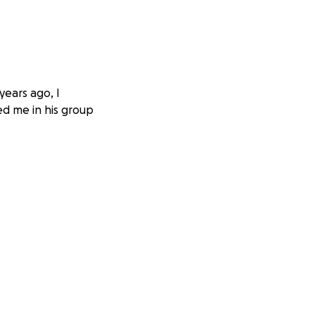
years ago, I
ed me in his group
he heart to all
from the inside
ceive less blood.