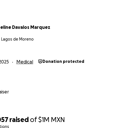
ueline Davalos Marquez
, Lagos de Moreno
2025
Medical
Donation protected
iser
057
raised
of
$1M
MXN
tions