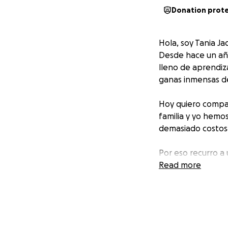
Donation prot
Hola, soy Tania J
Desde hace un año
lleno de aprendiz
ganas inmensas de
Hoy quiero compar
familia y yo hemos
demasiado costos
Por eso recurro a 
Creo en la fuerza
Read more
lograrlo.
Dejo aquí el enla
Gracias de todo c
vida que tanto am