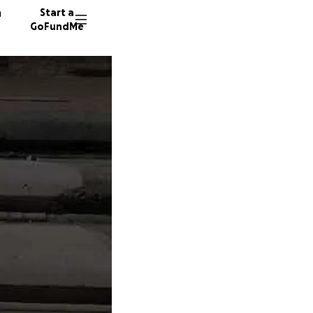
n
Start a
GoFundMe
E
V
116 don