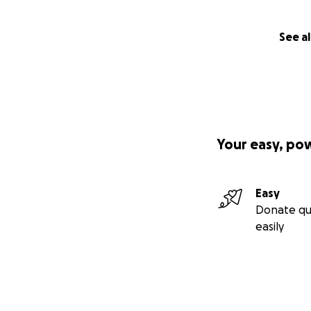
See al
Your easy, po
Easy
Donate qu
easily