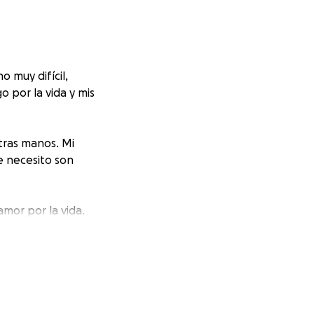
 muy difícil,
 por la vida y mis
tras manos. Mi
ue necesito son
amor por la vida.
 arena, podemos
este mensaje.
r viviendo esta