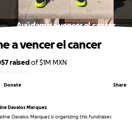
Ayúdame a vencer el cancer
 a vencer el cancer
057
raised
of
$1M
MXN
Donate
Share
Tania Jaqueline Davalos Marquez
eline Davalos Marquez is organizing this fundraiser.