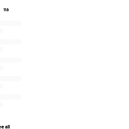
116
e all