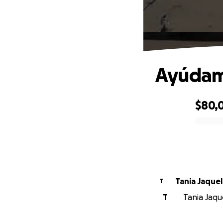
Ayúdame
$80,
0% complete
T
T
Tania Jaqu