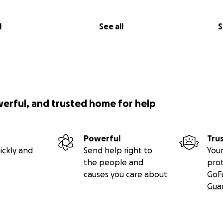
l
See all
S
werful, and trusted home for help
Powerful
Tru
ickly and
Send help right to
Your
the people and
pro
causes you care about
GoF
Gua