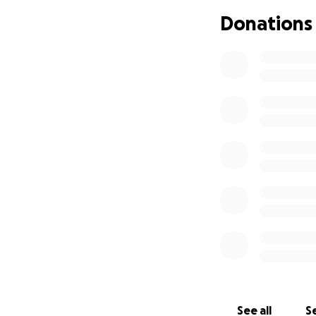
Donations
See all
Se