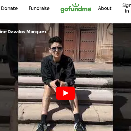
Sig
Skip to content
Donate
Fundraise
About
in
Tania Jaqueline Davalos Marquez