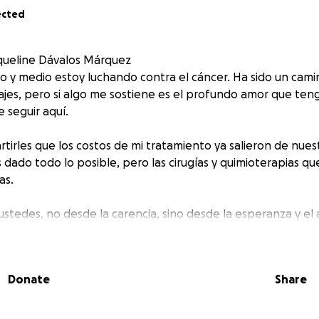
ected
aqueline Dávalos Márquez
 y medio estoy luchando contra el cáncer. Ha sido un camino
ajes, pero si algo me sostiene es el profundo amor que tengo
 seguir aquí.
tirles que los costos de mi tratamiento ya salieron de nues
 dado todo lo posible, pero las cirugías y quimioterapias q
as.
ustedes, no desde la carencia, sino desde la esperanza y el 
 de la comunidad y sé que, si todos ponemos un granito de
Donate
Share
ce para quienes quieran apoyarme o ayudarme a compartir 
orazón por escucharme y por darme la oportunidad de segui
o.