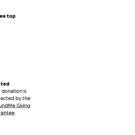
ee top
sted
 donation is
tected by the
undMe Giving
rantee