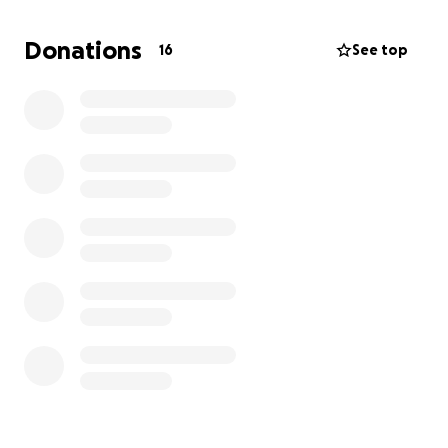
een bijdrage kan leveren aan dit nieuwe cimbaal en
dus ook indirect de toekomst van onze band! Alvast
Donations
16
See top
bedankt! Liefs, de Malac Banda