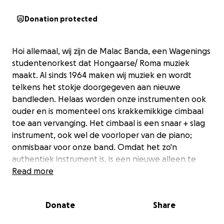
Donation protected
Hoi allemaal, wij zijn de Malac Banda, een Wagenings
studentenorkest dat Hongaarse/ Roma muziek
maakt. Al sinds 1964 maken wij muziek en wordt
telkens het stokje doorgegeven aan nieuwe
bandleden. Helaas worden onze instrumenten ook
ouder en is momenteel ons krakkemikkige cimbaal
toe aan vervanging. Het cimbaal is een snaar + slag
instrument, ook wel de voorloper van de piano;
onmisbaar voor onze band. Omdat het zo'n
authentiek instrument is, is een nieuwe alleen te
verkrijgen in Hongarije. We zijn daarom van plan
Read more
deze zomer naar Boedapest te gaan om daar een
nieuw cimbaal te scoren. Alleen hebben we hier wel
Donate
Share
geld voor nodig, zo'n cimbaal is namelijk helaas niet
goedkoop... We zouden het dus erg lief vinden als u