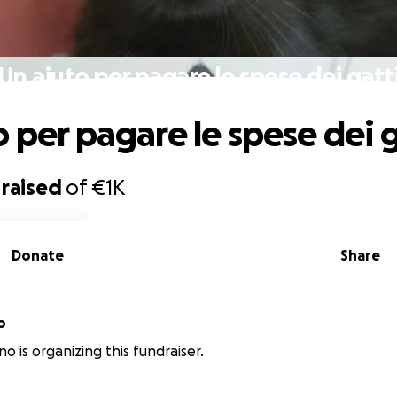
Un aiuto per pagare le spese dei gatt
o per pagare le spese dei g
raised
of
€1K
Donate
Share
o
o is organizing this fundraiser.