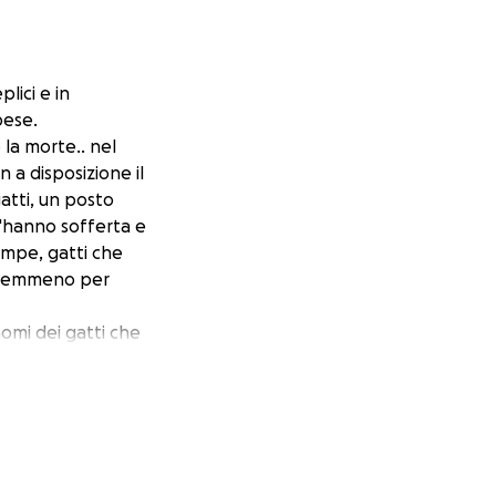
lici e in
pese.
 la morte.. nel
n a disposizione il
gatti, un posto
l'hanno sofferta e
ampe, gatti che
e nemmeno per
nomi dei gatti che
ta degna ognuno
 continui con
 campione e fiv e
gosto, ultimamente
 e vorrei farlo