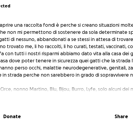
ected
prire una raccolta fondi è perche si creano situazioni moltep
e non mi permettono di sostenere da sola determinate s
gatti di nessuno, abbandonati a se stessi in attesa di trovare
trovato me, li ho raccolti, li ho curati, testati, vaccinati, co
fa con tutti i nostri risparmi abbiamo dato vita alla casa dei 
asa dove poter tenere in sicurezza quei gatti che la strada 
 hanno perso occhi, malattie neurodegenerative, genitali, z
e in strada perche non sarebbero in grado di sopravviver
ce, nonno Martino, Blu, Bijou, Burro, Lyfe, solo alcuni dei 
 poche difficoltà mensili per mantenerli e donargli una vi
matiche.
re l'occhio di Rainbow che necessita di colliri e monitoraggi
Donate
Share
o, ho bisogno di sterilizzare, di effettuare alcuni test feci a
rrivati, ho alcuni gatti con vaccino annuale da rinnovare ad a
ntano stomatite, nonno Martino sta diventando cieco e sordo