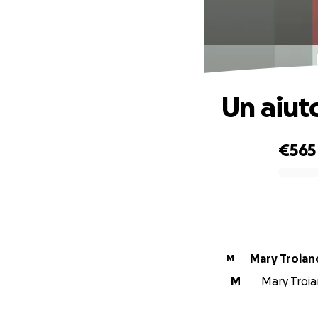
Un aiut
€565
0% complete
Mary Troian
M
M
Mary Troian