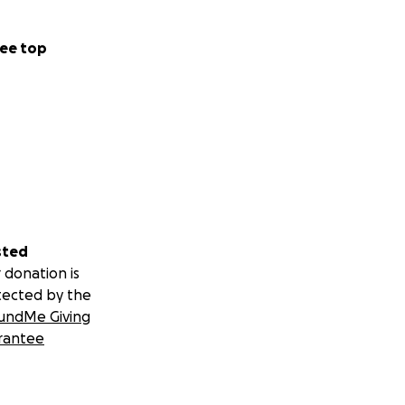
ee top
sted
 donation is
tected by the
undMe Giving
rantee