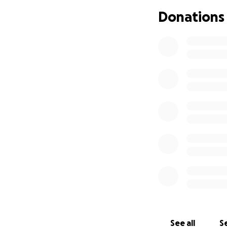
rivalutare.. sono 
Donations
senza nessuno spon
veci se io sto mal
Posso andare avan
sollievo dal caric
questi giorni.
Ringrazio chiunqu
rendicontato nei 
See all
Se