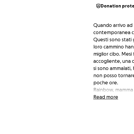
Donation prot
Quando arrivo ad a
contemporanea ch
Questi sono stati 
loro cammino hanno 
miglior cibo. Mesi 
accogliente, una c
si sono ammalati,
non posso tornar
poche ore.
Rainbow, mamma Cir
ospitiamo con non
Read more
con le sue proble
Ho bisogno di cura
oculista veterinari
felv sui piccoli a
alcuni mici prese