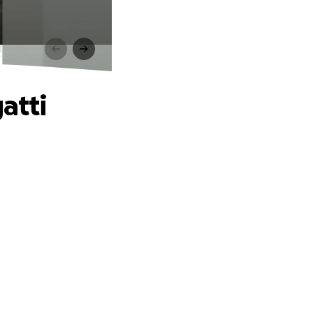
i
atti