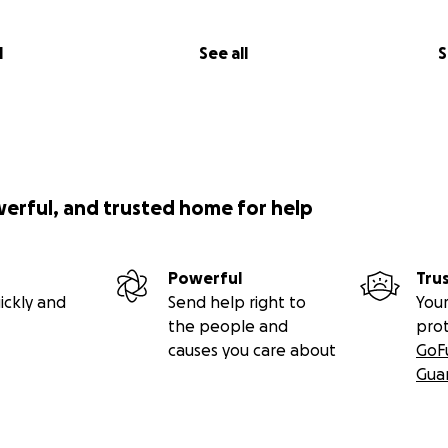
l
See all
S
werful, and trusted home for help
Powerful
Tru
ickly and
Send help right to
Your
the people and
pro
causes you care about
GoF
Gua