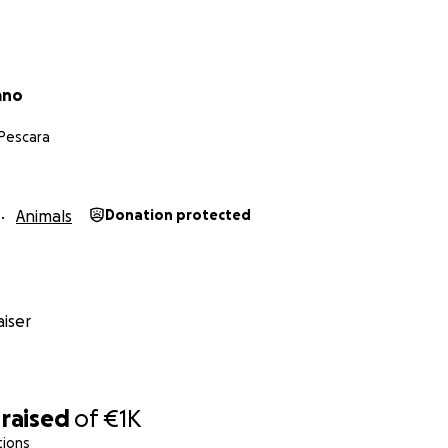
ano
 Pescara
Animals
Donation protected
iser
raised
of
€1K
tions