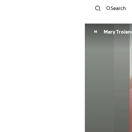
Search
Mary Troian
M