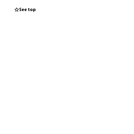
zione alle spalle,
See top
 che fa le mie
ssa darmi un po di
 che si è creata in
me sempre sarà