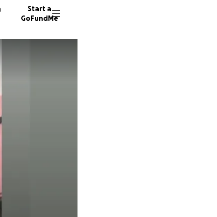
n
Start a
GoFundMe