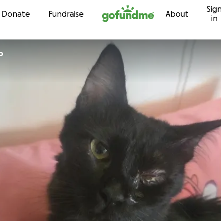
Sig
Skip to content
Donate
Fundraise
About
in
o