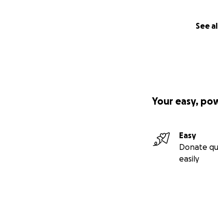
See al
Your easy, po
Easy
Donate qu
easily