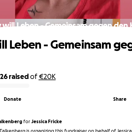
y will Leben - Gemeinsam gegen den 
ill Leben - Gemeinsam ge
426
raised
of
€20K
Donate
Share
xandra Talkenberg
for
Jessica Fricke
Talkenberg is organizing this fundraiser on behalf of Jessica 