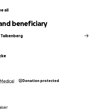
eld wird vollständig für Jessy’s Behandlung und Lebensun
eit verwendet. Wir halten euch auf dem Laufenden und sind
e all
 – sei es durch eine Spende, das Teilen dieser Aktion oder 
g.
and beneficiary
m ein Zeichen setzen: Du bist nicht allein, Jessy!
 Talkenberg
Herzen!
icke
is Dr. Schmerer und Seidel, Goslar und Bad Harzburg
Medical
Donation protected
iser