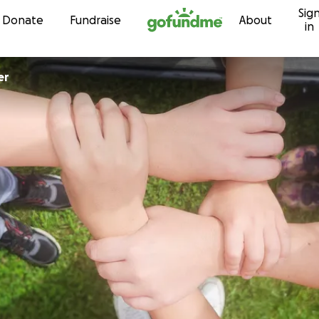
Sig
Skip to content
Donate
Fundraise
About
in
er