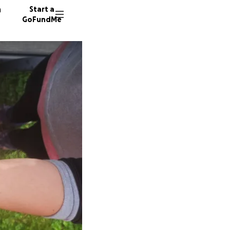
n
Start a
GoFundMe