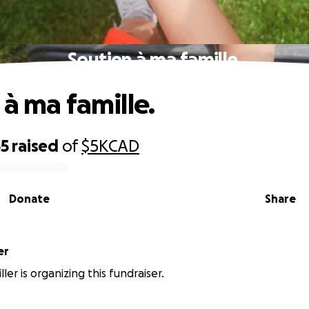
Soutien à ma famille.
 à ma famille.
35
raised
of
$5K
CAD
Donate
Share
er
ler is organizing this fundraiser.