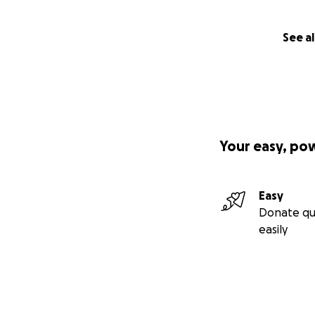
See al
Your easy, po
Easy
Donate qu
easily