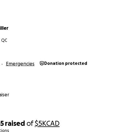
ller
, QC
Emergencies
Donation protected
iser
35
raised
of
$5K
CAD
tions