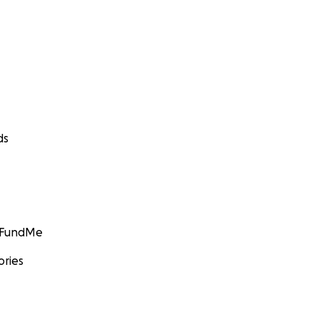
ds
GoFundMe
ories