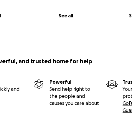
l
See all
S
werful, and trusted home for help
Powerful
Tru
ickly and
Send help right to
Your
the people and
pro
causes you care about
GoF
Gua