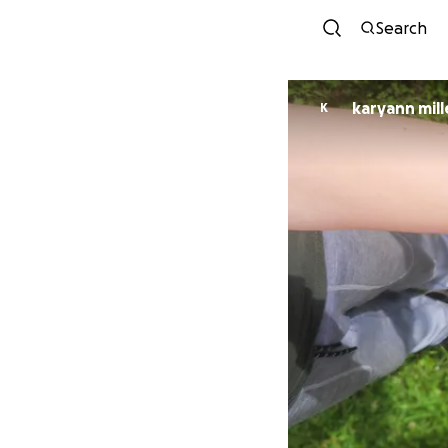
Search
karyann mill
K