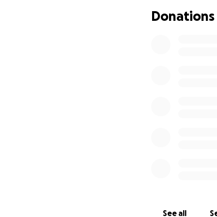
Je suis une mère 
dont je m'occupe 
Donations
difficile. Je trav
et intervenants te
suivis médical d
Ces rendez-vous so
rendez-vous je n'a
mettant mes oblig
moment.
Je suis seule à vo
séparation pour q
J'ai entrepris les
sécuritée financièr
Je dois assumer l
commun cumulé ave
compliquera les p
J'ai besoin d'un 
traverser cette pé
See all
Se