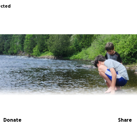
ected
Donate
Share
lle Karyann j'organise cette levée de fond pour ma famille.