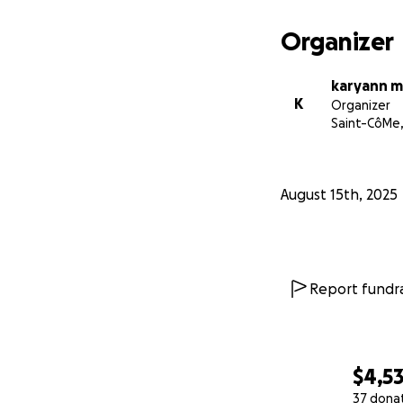
Organizer
karyann mi
K
Organizer
Saint-CôMe
August 15th, 2025
Report fundra
$4,5
37 dona