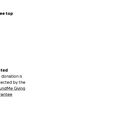
ee top
sted
 donation is
tected by the
undMe Giving
rantee