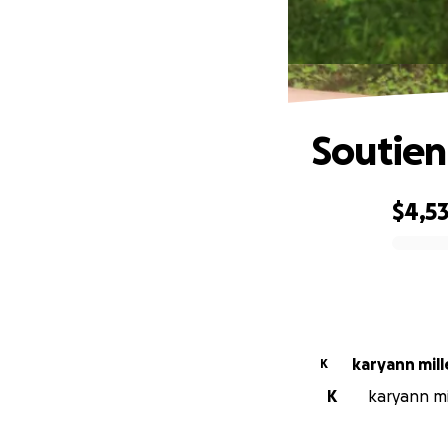
Soutien
$4,5
0% complete
karyann mill
K
K
karyann mil