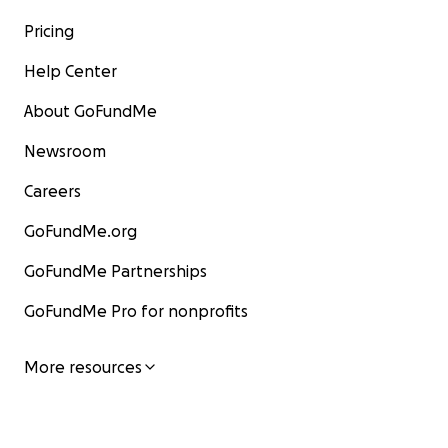
ainsi que pour vers mon autre compétition au
Mexique, le MexiLog Fest que je dois aussi
Pricing
débourser par moi-même.
Help Center
Merci énormément, en espérant se voir dans les
About GoFundMe
vagues!
Newsroom
Lydia
Careers
GoFundMe.org
GoFundMe Partnerships
GoFundMe Pro for nonprofits
More resources