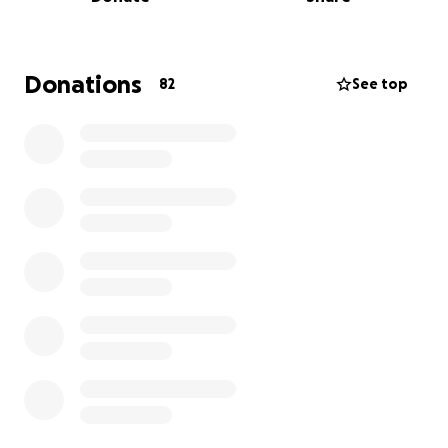
Donations
82
See top
This is such an honour to be chosen to represent my
country. Being a part of Team Canada would give me
the opportunity to learn from the best surfers in
the world and gain experience in the competition
world.