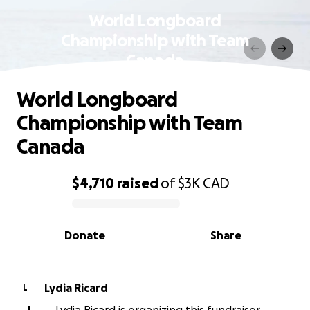
World Longboard
Championship with Team
Canada
World Longboard
Championship with Team
Canada
$4,710
raised
of
$3K
CAD
0% complete
Donate
Share
Lydia Ricard
L