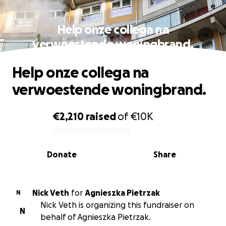
Help onze collega na
verwoestende woningbrand.
Help onze collega na
verwoestende woningbrand.
€2,210
raised
of
€10K
0% complete
Donate
Share
Nick Veth
for
Agnieszka Pietrzak
N
Nick Veth is organizing this fundraiser on
N
behalf of Agnieszka Pietrzak.