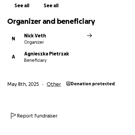
zakwaterowania, ubrań, artykułów pierwszej
See all
See all
potrzeby i napraw.
Każda darowizna, bez względu na to, jak mała,
Organizer and beneficiary
znaczy wiele.
W imieniu Agnieszki i jej rodziny: dziękuję za Wasze
Nick Veth
wsparcie, zaangażowanie i współczucie.
N
Organizer
Agnieszka Pietrzak
A
Beneficiary
May 8th, 2025
Other
Donation protected
Report fundraiser