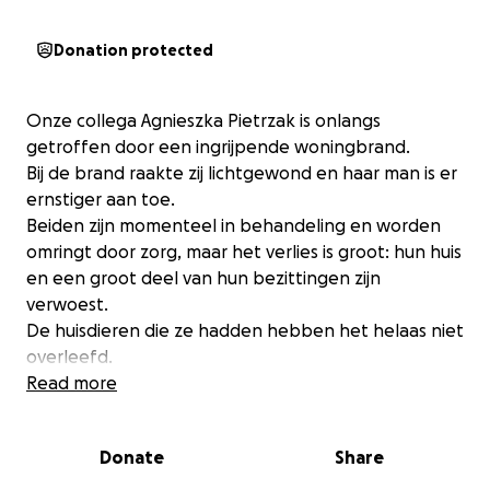
Donation protected
Onze collega Agnieszka Pietrzak is onlangs
getroffen door een ingrijpende woningbrand.
Bij de brand raakte zij lichtgewond en haar man is er
ernstiger aan toe.
Beiden zijn momenteel in behandeling en worden
omringt door zorg, maar het verlies is groot: hun huis
en een groot deel van hun bezittingen zijn
verwoest.
De huisdieren die ze hadden hebben het helaas niet
overleefd.
In deze moeilijke periode willen wij als collega’s laten
Read more
zien dat ze er niet alleen voor staat.
Met deze inzamelingsactie hopen we een bijdrage
Donate
Share
te leveren aan de eerste kosten voor tijdelijke
huisvesting, kleding, essentiële spullen en herstel.