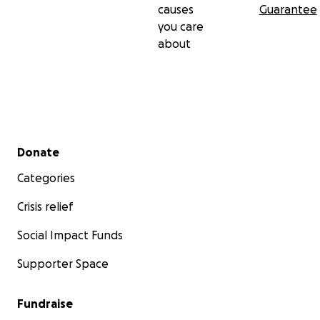
causes
Guarantee
you care
about
Secondary menu
Donate
Categories
Crisis relief
Social Impact Funds
Supporter Space
Fundraise