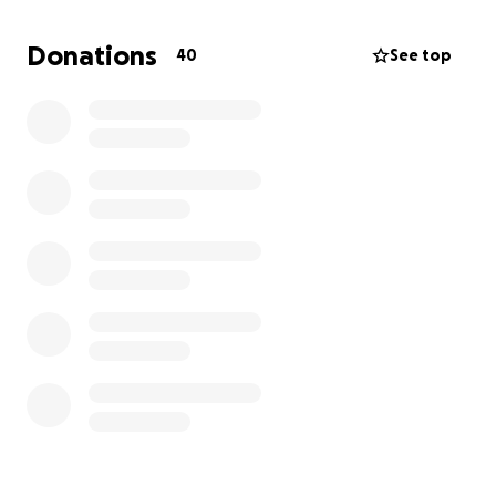
Om dit te bekostigen kan ik wel wat hulp gebruiken.
Alle hulp is welkom, van gebed tot donaties.
Donations
40
See top
Help je me mee het goede nieuws te verspreiden?
Dank je wel!
Liefs Elise