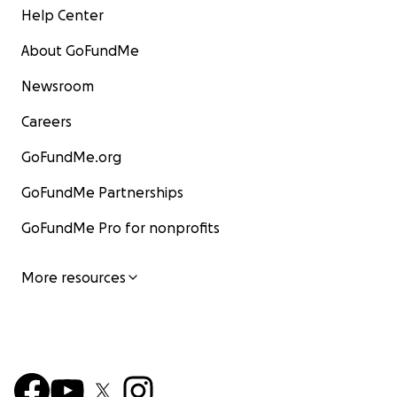
Help Center
About GoFundMe
Newsroom
Careers
GoFundMe.org
GoFundMe Partnerships
GoFundMe Pro for nonprofits
More resources