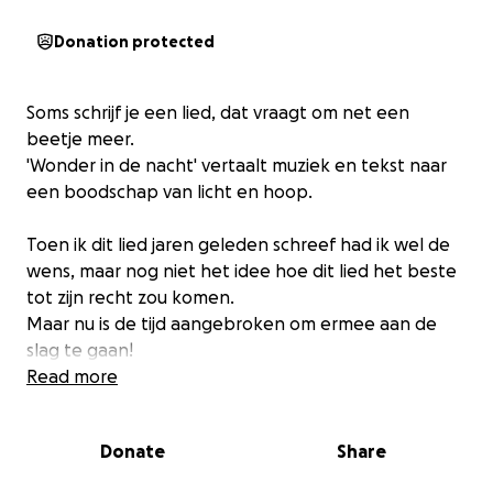
Donation protected
Soms schrijf je een lied, dat vraagt om net een
beetje meer.
'Wonder in de nacht' vertaalt muziek en tekst naar
een boodschap van licht en hoop.
Toen ik dit lied jaren geleden schreef had ik wel de
wens, maar nog niet het idee hoe dit lied het beste
tot zijn recht zou komen.
Maar nu is de tijd aangebroken om ermee aan de
slag te gaan!
Samen met een professionele componist en een
Read more
professionele fotograaf/videograaf ga ik 'Wonder in
de nacht' uitwerken tot een hoopvolle boodschap
Donate
Share
voor iedereen.