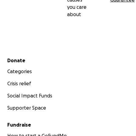
you care
about
Secondary menu
Donate
Categories
Crisis relief
Social Impact Funds
Supporter Space
Fundraise
How to start a GoFundMe