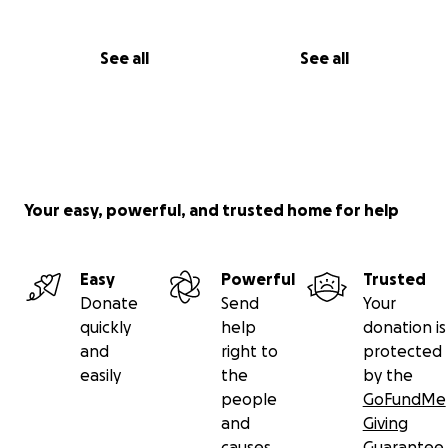
See all
See all
Your easy, powerful, and trusted home for help
Easy
Powerful
Trusted
Donate
Send
Your
quickly
help
donation is
and
right to
protected
easily
the
by the
people
GoFundMe
and
Giving
causes
Guarantee