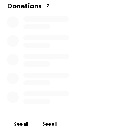
Donations
7
See all
See all