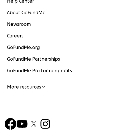
Help Center
About GoFundMe
Newsroom
Careers
GoFundMe.org
GoFundMe Partnerships
GoFundMe Pro for nonprofits
More resources