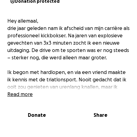
Donation protected
Hey allemaal,
drie jaar geleden nam ik afscheid van mijn carrière als
professioneel kickbokser. Na jaren van explosieve
gevechten van 3x3 minuten zocht ik een nieuwe
uitdaging. De drive om te sporten was er nog steeds
– sterker nog, die werd alleen maar groter.
Ik begon met hardlopen, en via een vriend maakte
ik kennis met de triatlonsport. Nooit gedacht dat ik
ooit zou genieten van urenlang knallen, maar ik
raakte verslaafd aan de uitdaging, het proces, de
Read more
sport.
Donate
Share
Dankzij een goede vriendin sloot ik me aan bij het
triatlonteam Vonsy Tri Family, en begon ik te trainen
voor mijn allereerste halve Ironman. Tot mijn eigen