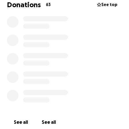
verbazing werd ik meteen derde... en kreeg ik een
Donations
63
See top
ticket naar het Wereldkampioenschap in Marbella
deze finishte ik en nu krijg ik dit jaar opnieuw de
kans! NICE Frankrijk! Opnieuw een kans om op
klimmen naar een next level
Maar eerlijk is eerlijk: deze droom najagen kost veel.
Denk aan reiskosten, materiaal, voeding,
inschrijfgeld en talloze trainingsuren waarin ik alles
geef.
Daarom vraag ik om jullie hulp.
Iedere bijdrage… groot of klein…helpt mij dichter bij
de doelen voor 2026/27 Help jij mee deze droom
waar te maken?
Samen laten we zien dat alles mogelijk is – ook als je
van de ring overstapt naar de triatlonwereld.
See all
See all