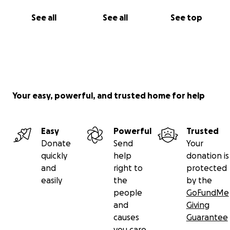
See all
See all
See top
Your easy, powerful, and trusted home for help
Easy
Powerful
Trusted
Donate
Send
Your
quickly
help
donation is
and
right to
protected
easily
the
by the
people
GoFundMe
and
Giving
causes
Guarantee
you care