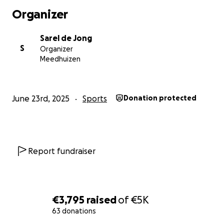
Doneer, deel, support. Dankjewel!
Organizer
Sarel de Jong
S
Organizer
Meedhuizen
June 23rd, 2025
Sports
Donation protected
Report fundraiser
€3,795
raised
of
€5K
63 donations