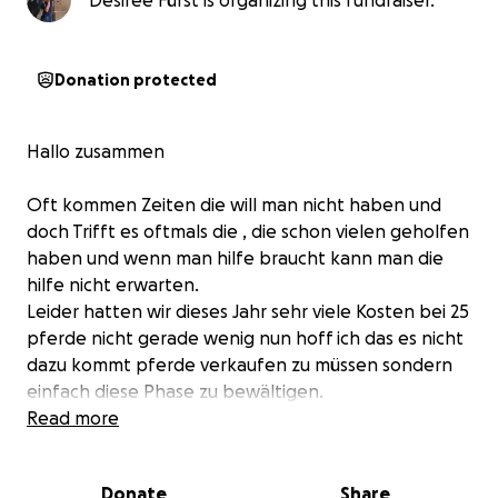
Desiree Fürst is organizing this fundraiser.
Donation protected
Hallo zusammen
Oft kommen Zeiten die will man nicht haben und
doch Trifft es oftmals die , die schon vielen geholfen
haben und wenn man hilfe braucht kann man die
hilfe nicht erwarten.
Leider hatten wir dieses Jahr sehr viele Kosten bei 25
pferde nicht gerade wenig nun hoff ich das es nicht
dazu kommt pferde verkaufen zu müssen sondern
einfach diese Phase zu bewältigen.
Und bitte daher egal ob 1 € oder 5 € klein Mist
Read more
macht auch am ende ein grosser Haufen. Und bin
daher von Herzen dankbar wenn man uns
Donate
Share