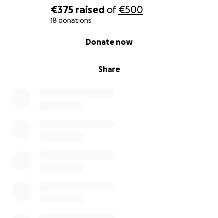
€375
raised
of
€500
18 donations
0% complete
Donate now
Share