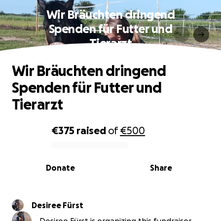
Wir Bräuchten dringend
Spenden für Futter und
Tierarzt
Wir Bräuchten dringend
Spenden für Futter und
Tierarzt
€375
raised
of
€500
0% complete
Donate
Share
Desiree Fürst