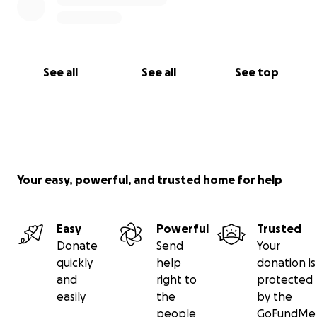
See all
See all
See top
Your easy, powerful, and trusted home for help
Easy
Powerful
Trusted
Donate
Send
Your
quickly
help
donation is
and
right to
protected
easily
the
by the
people
GoFundMe