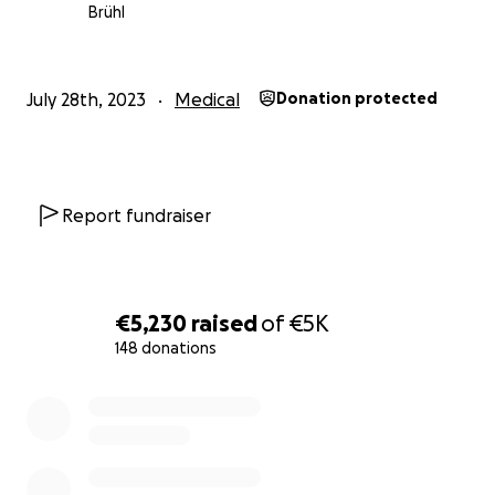
Brühl
Folgende Kosten werden über Sponsoren übernommen
Druckkosten für eine Auflage von 1.000 Stück
July 28th, 2023
Medical
Donation protected
Maskottchen für unterschiedliche Spielebenen (ha
als Kuscheltier sowie im Buch)
Report fundraiser
Die Bücher werden an die Herzkinder der Kinderkardio
Station sowie an alle relevanten Kinderkardiologen der
verteilt. Das Buch soll den Patienten und deren Umfeld
(Familien, Freunde, Kita etc.) helfen, sich auf den
€5,230
raised
of
€5K
bevorstehenden Krankenhausaufenthalt vorzubereiten
148 donations
Das Wimmelbuch wird so konzipiert, dass sich jedes Kind
0% complete
Szenen wiederfinden kann, ob nur zur Kontrolle in der
oder gar bis zur OP und der Zeit auf der Intensivstation.
Das für die Kinder entscheidende Klinikpersonal (Ärzte, 