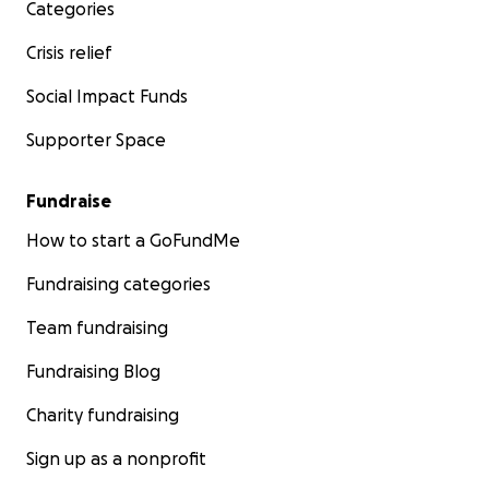
führen. Im Andenken an Tilda wollen wir etwas Sinnvoll
Categories
zurückgeben, was allen Herzkindern und deren Familien 
Crisis relief
Social Impact Funds
Supporter Space
Fundraise
How to start a GoFundMe
Fundraising categories
Team fundraising
Fundraising Blog
Charity fundraising
Sign up as a nonprofit