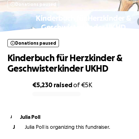
Donations paused
Kinderbuch für Herzkinder &
Geschwisterkinder UKHD
Donations paused
Kinderbuch für Herzkinder &
Geschwisterkinder UKHD
€5,230
raised
of
€5K
0% complete
Julia Poll
J
J
Julia Poll is organizing this fundraiser.