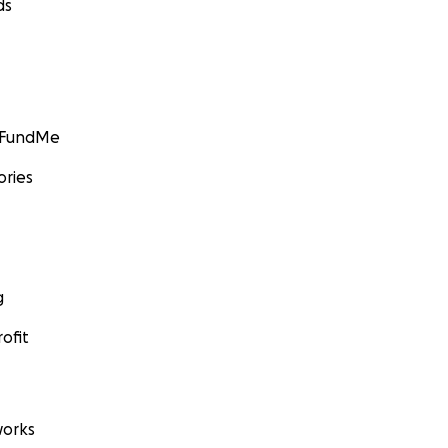
ds
GoFundMe
ories
g
ofit
orks