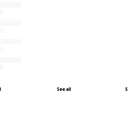
l
See all
S