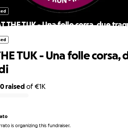
sed
 THE TUK - Una folle corsa, due trag
sed
E TUK - Una folle corsa, 
di
00
raised
of
€1K
rato
ato is organizing this fundraiser.