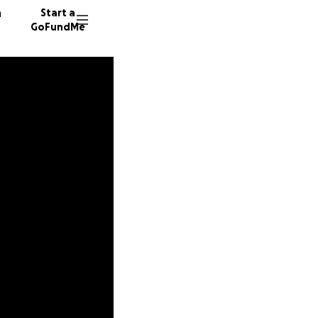
n
Start a
GoFundMe
I
T
S
62 dono