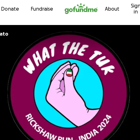
Sig
Skip to content
Donate
Fundraise
About
in
rato