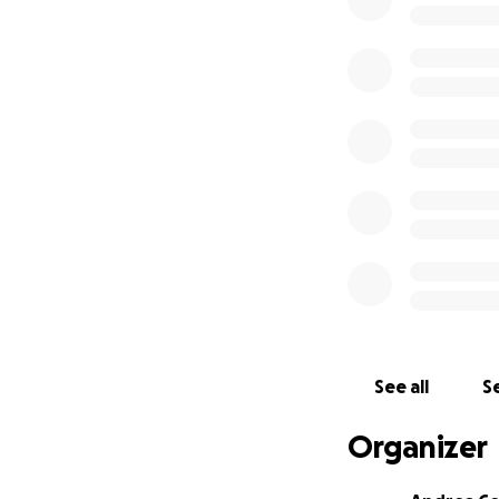
Al raggiungimento 
cause.
Aiutateci raggiung
traguardo ancora p
P.S. Se siete arri
scoprirlo
qui
e
qui
.
See all
Se
Organizer