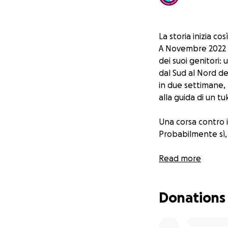
La storia inizia così
A Novembre 2022 A
dei suoi genitori:
dal Sud al Nord del
in due settimane,
alla guida di un tu
Una corsa contro 
Probabilmente sì, 
Dicembre 2023:
Read more
Siamo pronti a par
sicuri, daranno un
Donations
-
Cool Earth
, asso
-
Basta poco
, org
oncologiche e dell