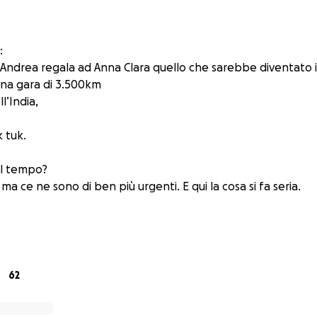
:
ndrea regala ad Anna Clara quello che sarebbe diventato i
 una gara di 3.500km
l’India,
k tuk.
il tempo?
ma ce ne sono di ben più urgenti. E qui la cosa si fa seria.
tire e abbiamo deciso di aprire una raccolta fondi per due 
 senso in più a questa gara:
ciazione nata per contribuire alla salvaguardia del polmon
62
anizzazione di volontariato per il sostegno dei pazienti affe
e loro famiglie.