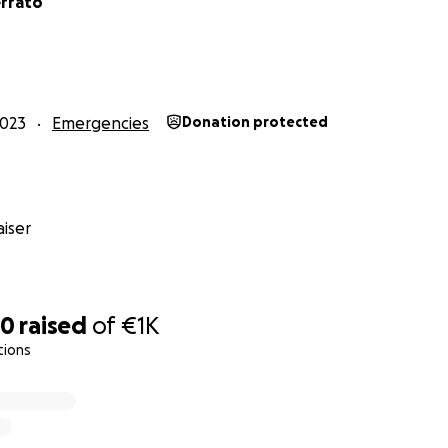
rrato
2023
Emergencies
Donation protected
iser
00
raised
of
€1K
tions