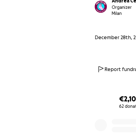
Andrea Ce
Organizer
Milan
December 28th, 
Report fundra
€2,1
62 dona
0% complete