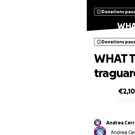
Donations pau
WHAT
Donations pau
WHAT TH
traguar
€2,1
0% complete
Andrea Cer
Andrea Cerr