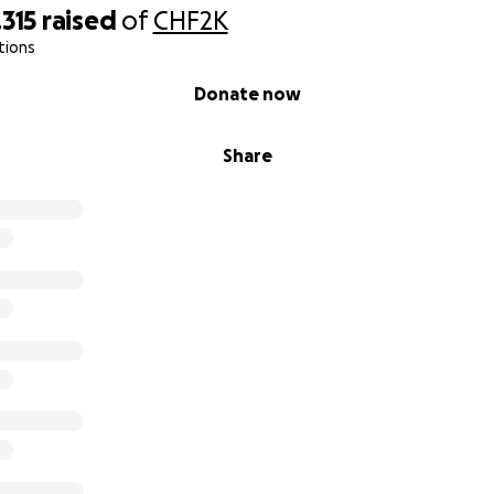
315
raised
of
CHF2K
tions
Donate now
Share
 ist, war der Chip noch auf den Vorbesitzer registriert. Die
zwar ausfindig gemacht werden – aber weder sie noch der 
 behalten, geschweige denn helfen die Kosten zu tragen.
s – wie kann man (s)ein Tier so im Stich lassen?