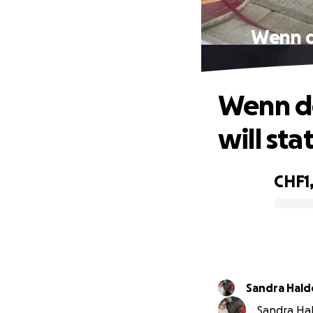
Wenn de
Wenn de
will sta
CHF1,
0% complete
Sandra Hal
Sandra Hal