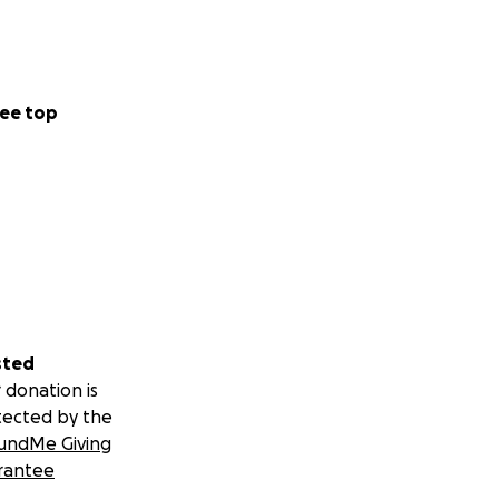
ee top
sted
 donation is
ehr unser
tected by the
undMe Giving
rantee