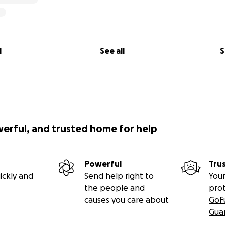
l
See all
S
werful, and trusted home for help
Powerful
Tru
ickly and
Send help right to
Your
rletzt ist, einfach sagen: "Kümmert euch drum, ist nicht m
the people and
pro
causes you care about
GoF
 Herz.
Gua