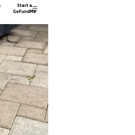
n
Start a
GoFundMe