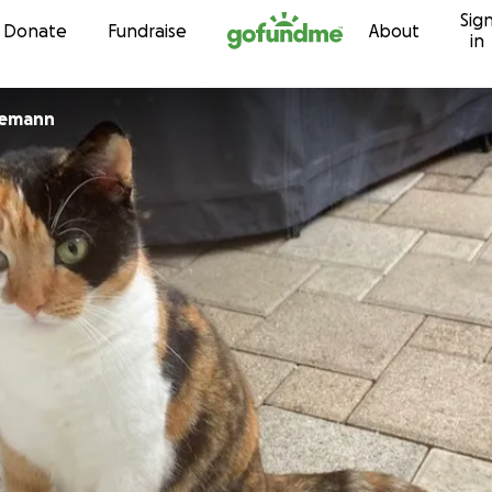
Sig
Skip to content
Donate
Fundraise
About
in
demann