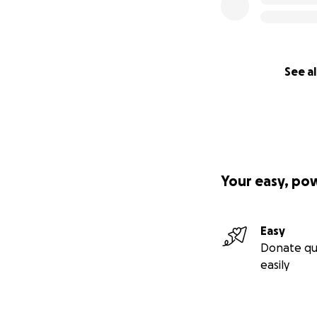
See al
Your easy, po
Easy
Donate qu
Gerade wenn es ve
easily
Problem."
Das bricht mir das