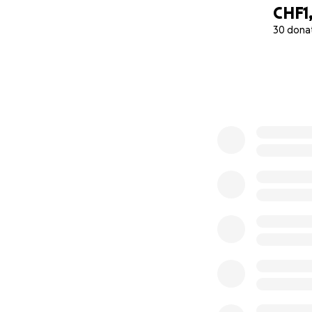
CHF1,
30 dona
0% complete
Obwohl sie gechipt
Besitzer konnten 
wollten die Katze
Ich bin fassungslo