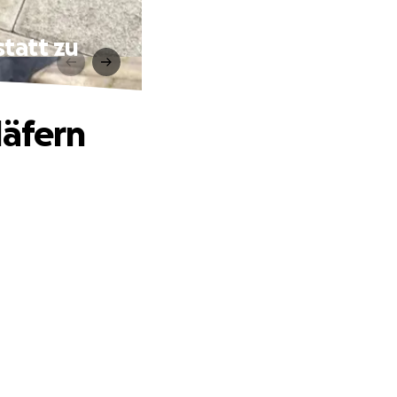
statt zu
läfern