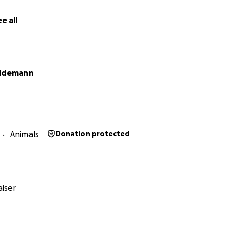
e all
aldemann
Animals
Donation protected
iser