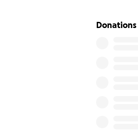
Donations
Trotz mehrerer V
ausfindig gemach
Dann geschah das
verletzt wurde sie
Dort zeigte sich
Ihr Schwanz
Ihr rechtes 
versorgt wer