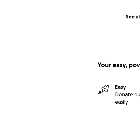
See al
Your easy, po
Easy
Donate qu
easily