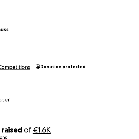
auss
Competitions
Donation protected
iser
0
raised
of
€1.6K
ions