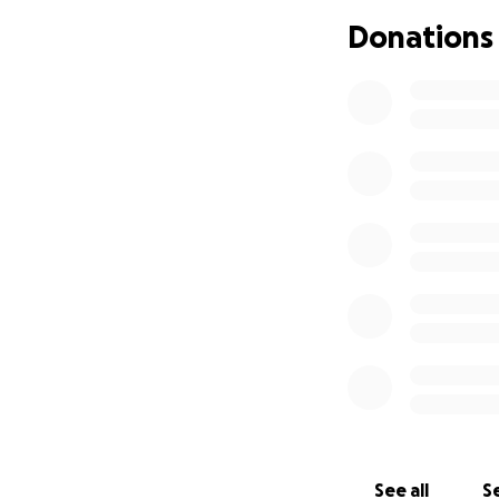
Donations
See all
Se