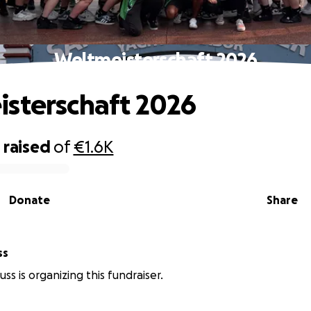
Weltmeisterschaft 2026
sterschaft 2026
0
raised
of
€1.6K
Donate
Share
ss
ss is organizing this fundraiser.