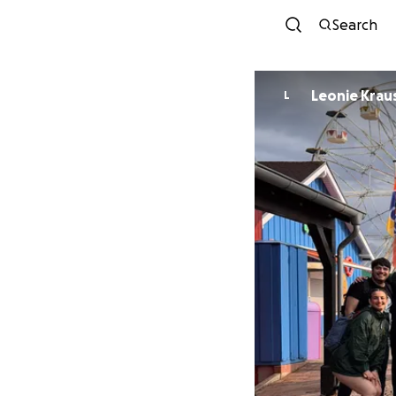
Search
Leonie Krau
L