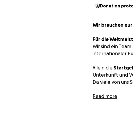
Donation prot
Wir brauchen eur
Für die Weltmeis
Wir sind ein Team
internationaler 
Allein die
Startge
Unterkunft und V
Da viele von uns S
Es geht nicht um 
Read more
näher.
Hilf uns, Deutsch
Danke für deine 