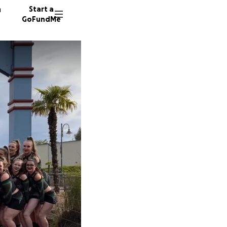
n
Start a
GoFundMe