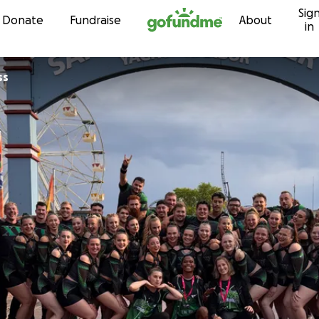
Sig
Skip to content
Donate
Fundraise
About
in
ss