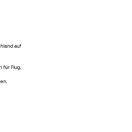
chland auf
für Flug,
sen.
raum ein Stück