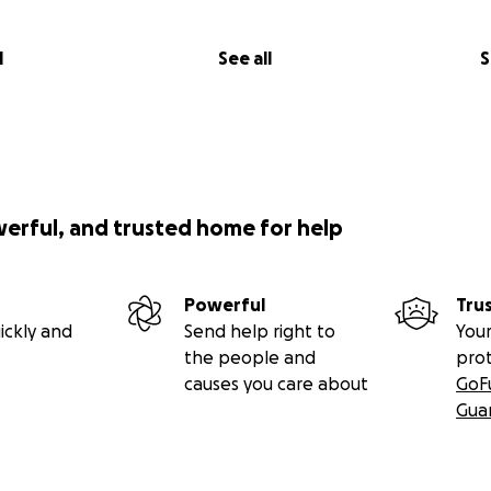
l
See all
S
werful, and trusted home for help
Powerful
Tru
ickly and
Send help right to
Your
the people and
pro
causes you care about
GoF
Gua