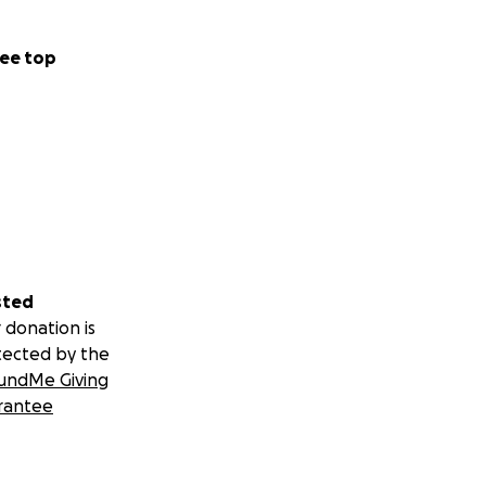
ee top
sted
 donation is
tected by the
undMe Giving
rantee