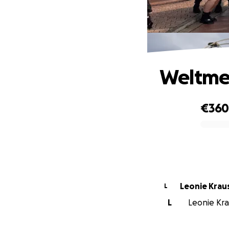
Weltmei
€36
0% complete
Leonie Krau
L
L
Leonie Krau