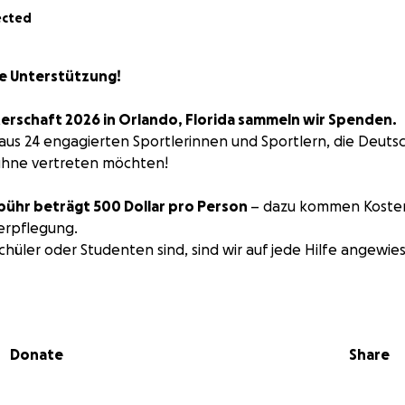
ected
e Unterstützung!
terschaft 2026 in Orlando, Florida sammeln wir Spenden.
 aus 24 engagierten Sportlerinnen und Sportlern, die Deuts
Bühne vertreten möchten!
bühr beträgt 500 Dollar pro Person
– dazu kommen Kosten 
erpflegung.
chüler oder Studenten sind, sind wir auf jede Hilfe angewie
große Beträge – jeder Euro zählt
und bringt uns unserem T
Donate
Share
land bei der WM zu vertreten!
Unterstützung ❤️