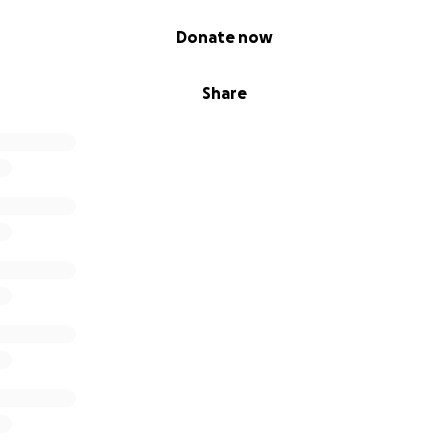
Donate now
Share