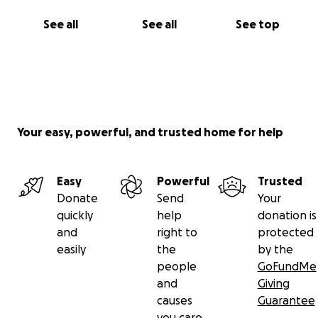
See all
See all
See top
Your easy, powerful, and trusted home for help
Easy
Powerful
Trusted
Donate
Send
Your
quickly
help
donation is
and
right to
protected
easily
the
by the
people
GoFundMe
and
Giving
causes
Guarantee
you care