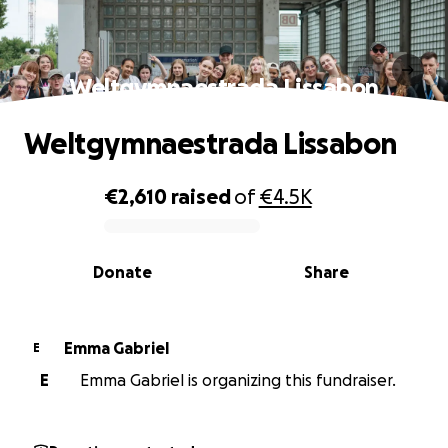
Weltgymnaestrada Lissabon
Weltgymnaestrada Lissabon
€2,610
raised
of
€4.5K
0% complete
Donate
Share
Emma Gabriel
E
E
Emma Gabriel is organizing this fundraiser.