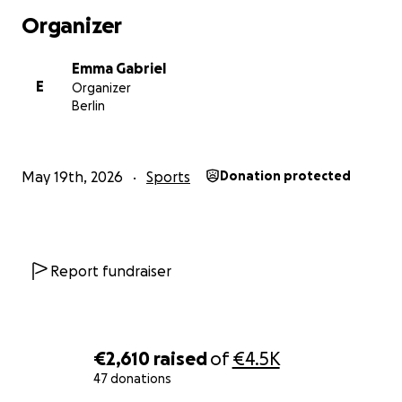
Lissabon 2027 – und helft uns, diese Zeit für unsere
Organizer
Kinder und Jugendlichen möglich zu machen.
Vielen Dank für eure Unterstützung.
Emma Gabriel
Euer Team vom Centre Talma
E
Organizer
Berlin
May 19th, 2026
Sports
Donation protected
Report fundraiser
€2,610
raised
of
€4.5K
47 donations