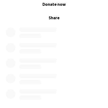
0% complete
Donate now
Share