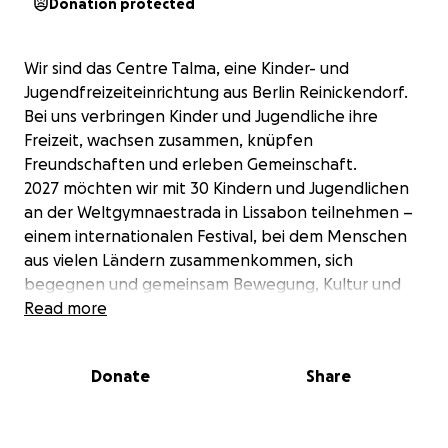
Donation protected
Wir sind das Centre Talma, eine Kinder- und
Jugendfreizeiteinrichtung aus Berlin Reinickendorf.
Bei uns verbringen Kinder und Jugendliche ihre
Freizeit, wachsen zusammen, knüpfen
Freundschaften und erleben Gemeinschaft.
2027 möchten wir mit 30 Kindern und Jugendlichen
an der Weltgymnaestrada in Lissabon teilnehmen –
einem internationalen Festival, bei dem Menschen
aus vielen Ländern zusammenkommen, sich
begegnen und gemeinsam Bewegung, Kultur und
Gemeinschaft erleben.
Read more
Für viele aus unserer Gruppe wäre diese Reise etwas
ganz Besonderes.
Donate
Share
Nicht nur wegen der Veranstaltung selbst – sondern
wegen allem, was dazugehört: gemeinsam
unterwegs sein, neue Orte entdecken, andere