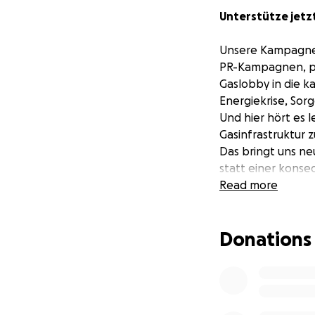
Unterstütze jetz
Unsere Kampagne r
PR-Kampagnen, po
Gaslobby in die k
Energiekrise, Sor
Und hier hört es l
Gasinfrastruktur 
Das bringt uns n
statt einer kons
unabhängigen Ver
Read more
Mit Investigativr
Donations
daran, der politi
versprechen wir:
in die Suppe spuck
Mehr Infos zur 