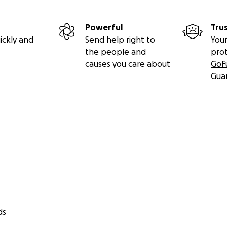
Powerful
Tru
ickly and
Send help right to
Your
the people and
pro
causes you care about
GoF
Gua
ds