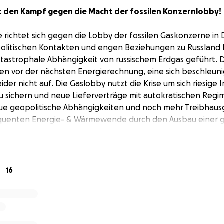
t den Kampf gegen die Macht der fossilen Konzernlobby!
ichtet sich gegen die Lobby der fossilen Gaskonzerne in 
litischen Kontakten und engen Beziehungen zu Russland h
atastrophale Abhängigkeit von russischem Erdgas geführt. D
gen vor der nächsten Energierechnung, eine sich beschleuni
eider nicht auf. Die Gaslobby nutzt die Krise um sich riesige I
zu sichern und neue Lieferverträge mit autokratischen Regi
eue geopolitische Abhängigkeiten und noch mehr Treibhaus
equenten Energie- & Wärmewende durch den Ausbau einer 
sorgung mit erneuerbarer Energie.
echerchen, Kunstaktionen, Protesten und subversiven Meth
schen Macht der Gaslobby Einhalt zu gebieten. Unseren Sp
16
 Wenn ihr den Konzernen, Lobbyverbänden und PR-Agenture
en wollt, ist euer Geld bei uns gut angelegt ;-)
Kampagne: