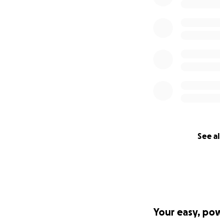
200 € - Einen Mo
250 € - Eine Übern
500 € - Einen Mona
1000 € - Gerichtsk
Mehr Informatio
See al
Your easy, po