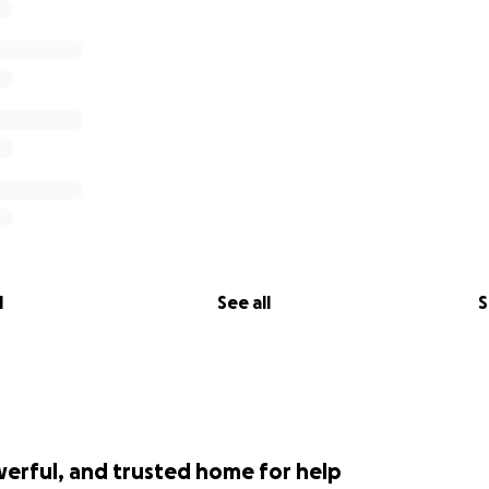
nat Büromiete fürs WeiterSo! Hauptquartier
achtung im Hotel Berlin Central District am Wirtschaftstag 
t Vollzeitaktivismus für ein Kollektivmitglied
osten im Fall der Fälle
nen auf
unserer Website
.
l
See all
S
werful, and trusted home for help