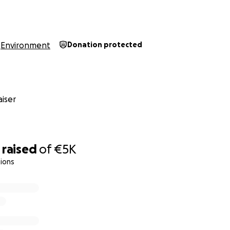
Environment
Donation protected
iser
 du spenden sollst? Hier ein paar Beispiele, wobei du uns 
raised
of
€5K
ions
ten für das nächste Lobbytreffen
gessen im Bundestag
at Softwarelizenz zur Videobearbeitung #deepfake
n ein Ministerium nach dem Informationsfreiheitsgesetz
karte für einen störungswürdigen Kongress