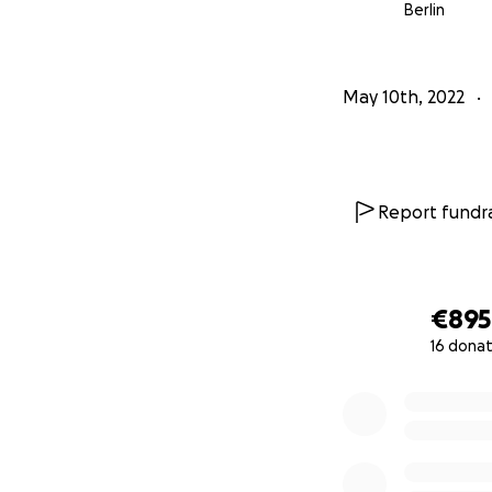
Berlin
May 10th, 2022
Report fundra
Unsicher wie viel
hilfst:
€895
16 donat
10 € - Visitenkar
0% complete
20 € - Ein Mitta
30 € - Einen Mon
50 € - Anfrage a
100 € - Eintritts