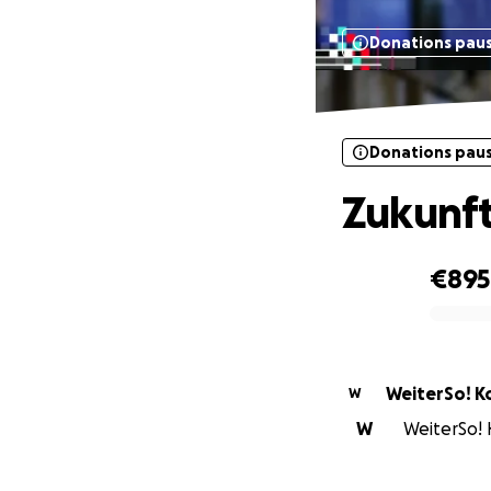
Donations pau
Donations pau
Zukunft
€895
0% complete
WeiterSo! Ko
W
W
WeiterSo! K