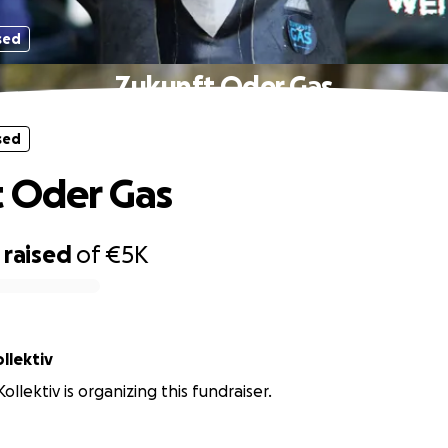
sed
Zukunft Oder Gas
sed
 Oder Gas
raised
of
€5K
llektiv
ollektiv is organizing this fundraiser.