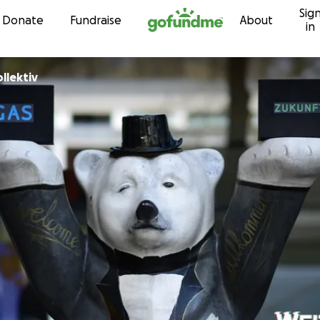
Sig
Skip to content
Donate
Fundraise
About
in
llektiv