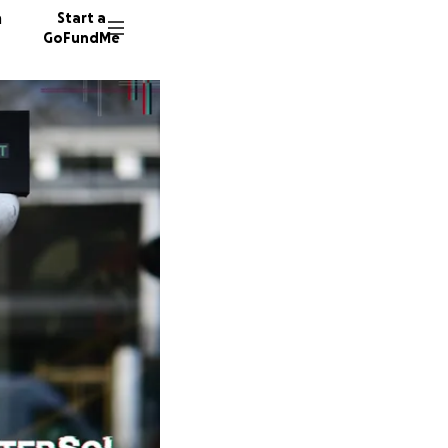
n
Start a
GoFundMe
G
16 dono