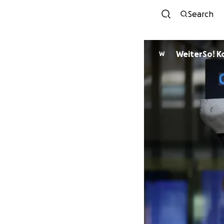
Search
WeiterSo! Ko
W