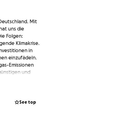
Deutschland. Mit
at uns die
ie Folgen:
gende Klimakrise.
nvestitionen in
men einzufädeln.
gas-Emissionen
günstigen und
oden arbeiten wir
ender*innen
See top
n mal ordentlich