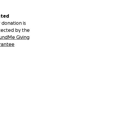
sted
 donation is
tected by the
undMe Giving
rantee