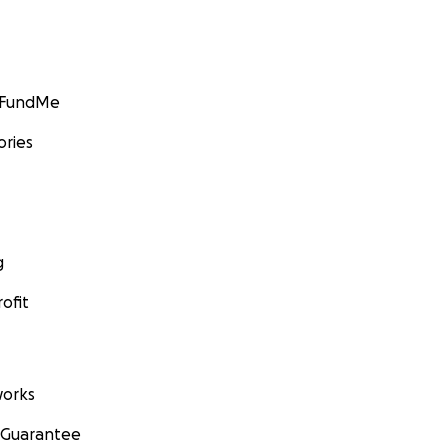
GoFundMe
ories
g
ofit
orks
 Guarantee