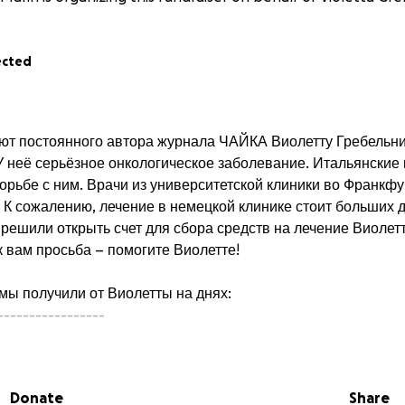
ected
ают постоянного автора журнала ЧАЙКА Виолетту Гребельни
 У неё серьёзное онкологическое заболевание. Итальянские
борьбе с ним. Врачи из университетской клиники во Франкф
 К сожалению, лечение в немецкой клинике стоит больших д
 решили открыть счет для сбора средств на лечение Виолет
к вам просьба – помогите Виолетте!
мы получили от Виолетты на днях:
-----------------
десь в Италии мне сказали, что всё уже испытали и остал
ка нашла одну университетскую клинику во Франкфурте-н
mas J. Vogl), где используют инновационные методы.
Donate
Share
а мою документацию и они взялись за моё лечение. 7 июл