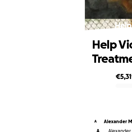
Help
Help Vi
Treatm
€5,3
0% complete
Alexander M
A
A
Alexander 