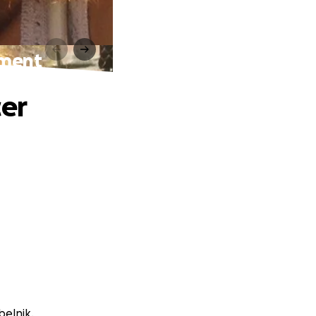
tment
cer
belnik.