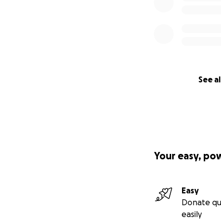
See al
Your easy, po
Easy
Donate qu
easily