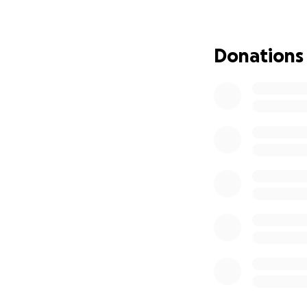
прошла первую п
назначена на 18 
процедур понадоб
Donations
что профессор Т
Вот такие у меня
Обнимаю крепко.
Ваша Виолетта
Ирина Чайковска
Главный редакто
Друзья! Большая 
Dear Friends,
Many of you know 
now, Violetta is i
Italian doctors h
Doctors at a unive