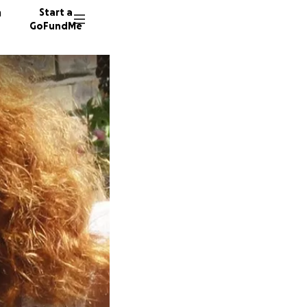
n
Start a
GoFundMe