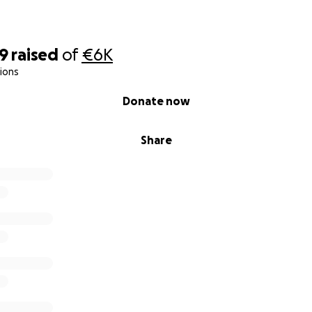
19
raised
of
€6K
a
ions
eagull Magazine
Donate now
Share