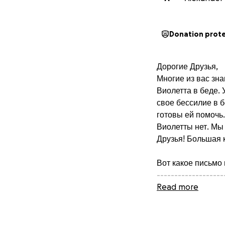
Donation prot
Дорогие Друзья,
Многие из вас зн
Виолетта в беде.
свое бессилие в 
готовы ей помочь.
Виолетты нет. Мы
Друзья! Большая 
Вот какое письмо 
-------------------
Дорогая Ирина, з
Read more
месяцев. Ульяноч
Dr. Dr. med. Tho
Мы отправили туд