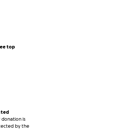
ee top
sted
 donation is
tected by the