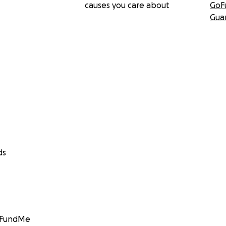
causes you care about
GoF
Gua
ds
GoFundMe