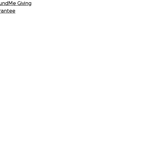
undMe Giving
rantee