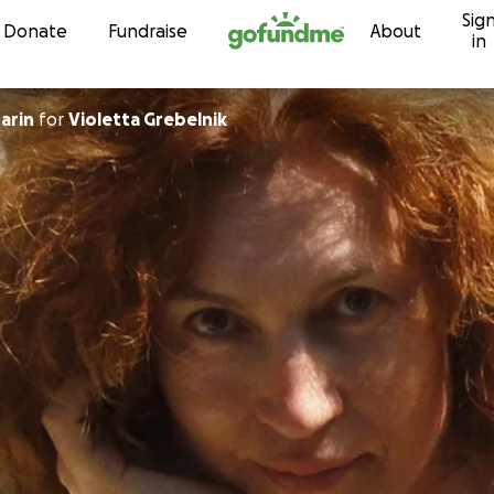
Sig
Skip to content
Donate
Fundraise
About
in
arin
for
Violetta Grebelnik