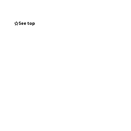
ющая процедура
наю, сколько
ваться. Главное,
See top
ть.
 from Rome. Right
ogical illness.
urther.
r treatment.