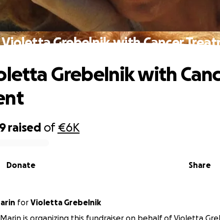
 Violetta Grebelnik with Cancer Trea
oletta Grebelnik with Can
ent
19
raised
of
€6K
Donate
Share
arin
for
Violetta Grebelnik
Marin is organizing this fundraiser on behalf of Violetta Gre