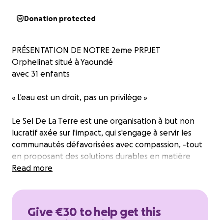
Donation protected
PRÉSENTATION DE NOTRE 2eme PRPJET
Orphelinat situé à Yaoundé
avec 31 enfants
« L'eau est un droit, pas un privilège »
Le Sel De La Terre
est une organisation à but non
lucratif axée sur l'impact, qui s'engage à servir les
communautés défavorisées avec compassion, -tout
en proposant des solutions durables en matière
d'autonomisation économique, de transformation
Read more
sociale et de développement communautaire,
ouvrant ainsi la voie à un avenir digne et à un espoir
durable à l'échelle mondiale.
Give €30 to help get this