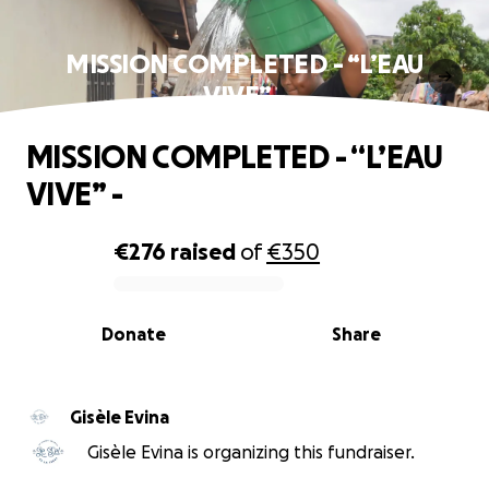
MISSION COMPLETED - “L’EAU
VIVE” -
MISSION COMPLETED - “L’EAU
VIVE” -
€276
raised
of
€350
0% complete
Donate
Share
Gisèle Evina
Gisèle Evina is organizing this fundraiser.