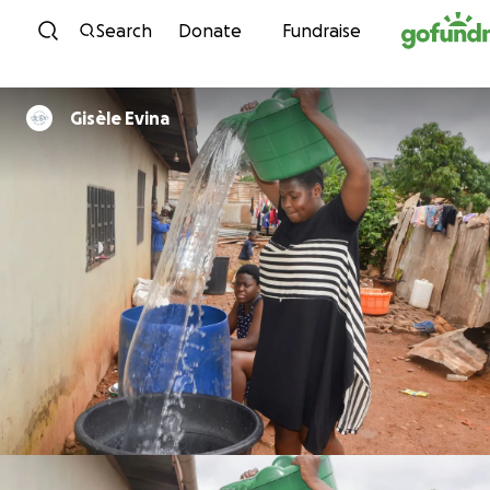
Skip to content
Search
Donate
Fundraise
Gisèle Evina