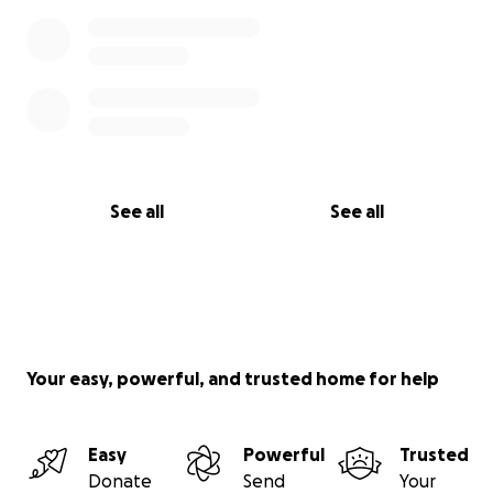
See all
See all
Your easy, powerful, and trusted home for help
Easy
Powerful
Trusted
Donate
Send
Your