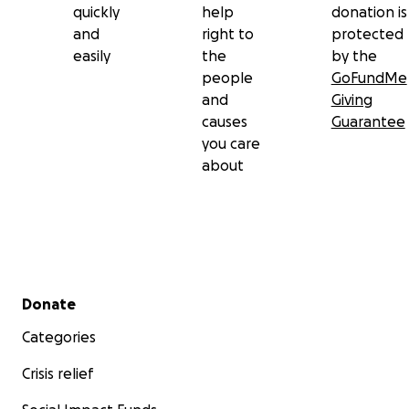
quickly
help
donation is
and
right to
protected
easily
the
by the
people
GoFundMe
and
Giving
causes
Guarantee
you care
about
Secondary menu
Donate
Categories
Crisis relief