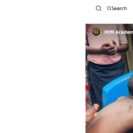
Search
HtM Acade