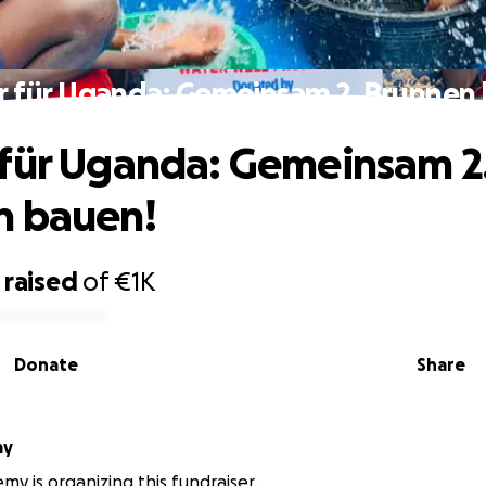
 für Uganda: Gemeinsam 2. Brunnen
für Uganda: Gemeinsam 2
n bauen!
raised
of
€1K
Donate
Share
my
y is organizing this fundraiser.