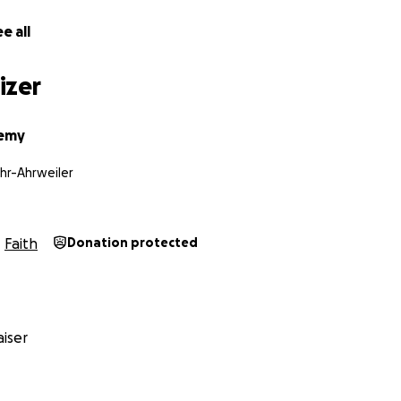
e all
izer
emy
hr-Ahrweiler
Faith
Donation protected
iser