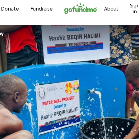
Sig
Skip to content
Donate
Fundraise
About
in
my