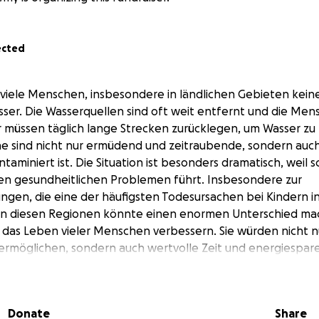
ected
viele Menschen, insbesondere in ländlichen Gebieten kein
ser. Die Wasserquellen sind oft weit entfernt und die Men
 müssen täglich lange Strecken zurücklegen, um Wasser zu 
 sind nicht nur ermüdend und zeitraubende, sondern auch 
taminiert ist. Die Situation ist besonders dramatisch, weil 
en gesundheitlichen Problemen führt. Insbesondere zur
ngen, die eine der häufigsten Todesursachen bei Kindern i
in diesen Regionen könnte einen enormen Unterschied ma
das Leben vieler Menschen verbessern. Sie würden nicht 
rmöglichen, sondern auch wertvolle Zeit und energiesparen
sen in Bildung, Arbeit oder andere wichtige Aktivitäten in
nnen könnte das Leben einer ganzen Gemeinde verändern 
iten zu verhindern.
Donate
Share