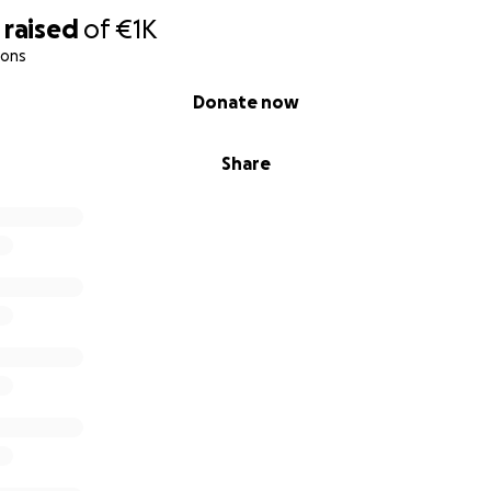
raised
of
€1K
ions
Donate now
Share