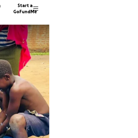
n
Start a
GoFundMe