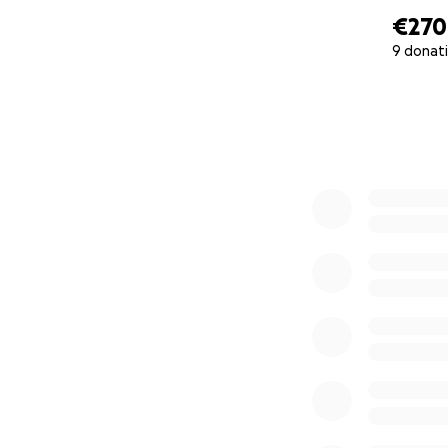
€270
9 donat
0% complete