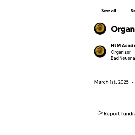
See all
Se
Organ
HtM Acad
Organizer
Bad Neuena
March 1st, 2025
Report fundra