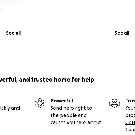
See all
See all
werful, and trusted home for help
Powerful
Tru
ickly and
Send help right to
Your
the people and
pro
causes you care about
GoF
Gua