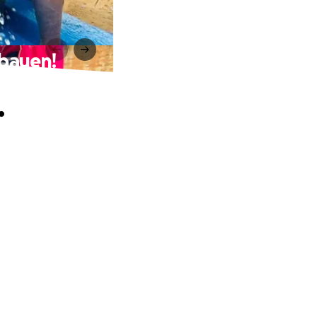
 bauen!
.