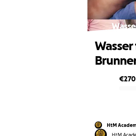
Wasser
Wasser 
Brunne
€270
0% complete
HtM Acade
HtM Academ