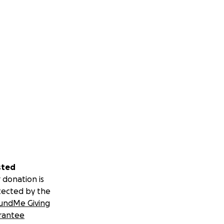
sted
 donation is
tected by the
undMe Giving
rantee