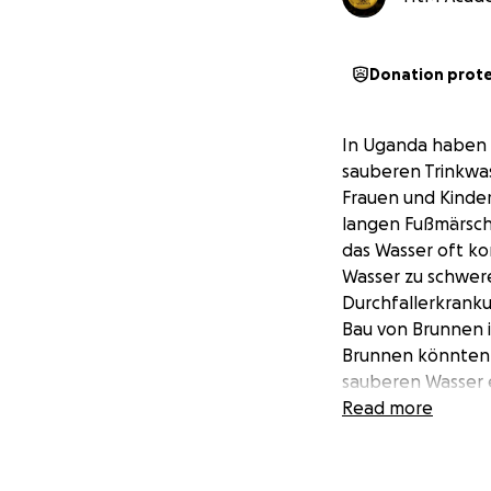
Donation prot
In Uganda haben 
sauberen Trinkwas
Frauen und Kinder
langen Fußmärsche
das Wasser oft kon
Wasser zu schwer
Durchfallerkranku
Bau von Brunnen 
Brunnen könnten 
sauberen Wasser e
Menschen stattdes
Read more
könnten. Ein Bru
beitragen Krankhe