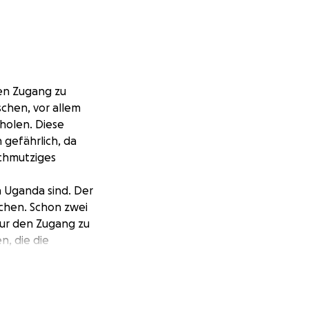
en Zugang zu
schen, vor allem
holen. Diese
gefährlich, da
schmutziges
n Uganda sind. Der
chen. Schon zwei
nur den Zugang zu
, die die
vestieren
und dazu