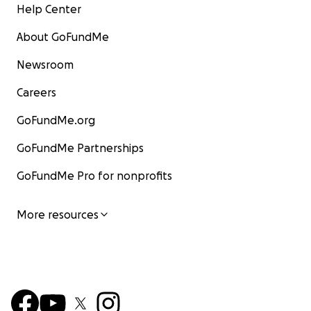
Help Center
About GoFundMe
Newsroom
Careers
GoFundMe.org
GoFundMe Partnerships
GoFundMe Pro for nonprofits
More resources