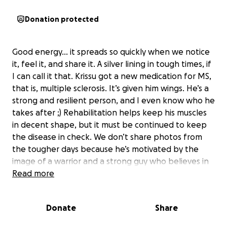
Donation protected
Good energy… it spreads so quickly when we notice
it, feel it, and share it. A silver lining in tough times, if
I can call it that. Krissu got a new medication for MS,
that is, multiple sclerosis. It’s given him wings. He’s a
strong and resilient person, and I even know who he
takes after ;) Rehabilitation helps keep his muscles
in decent shape, but it must be continued to keep
the disease in check. We don’t share photos from
the tougher days because he’s motivated by the
image of a warrior and a strong guy who believes in
good energy and never stops making me laugh, as
Read more
he loves to joke. Let me quote him: “…can’t I just
have rehab at 10:00 AM instead of at night when I’m
Donate
Share
rolling over to my other side at 8:00?” (in the
morning) Or this one: Mom bought a new mop for