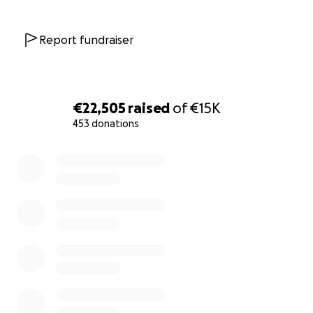
stand er am Abend des 19.07.2023 mit dem Stück „I
want to believe“ als Teil des Ensembles
Report fundraiser
„Interkulturelles Tanztheater“ im Theater Konstanz
auf der Bühne und richtete folgenden Satz an das
Publikum: „If I'm falling, will you catch me?“. In der
darauffolgenden Nacht wurde er von der Polizei
€22,505
raised
of
€15K
nach Pforzheim in Abschiebehaft gebracht, wo er
453 donations
sich seitdem befindet, um am 27.07.2023 nach
Gambia abgeschoben zu werden.
0% complete
Deine Spende fließt zunächst an die Vertreter:innen
des Unterstützerkreises, die die Rechnung des
Regierungspräsidium Karlsruhe im Namen von Alieu
begleichen, sobald diese vorliegt.
Wir vom Unterstützerkreis haben uns der Hoffnung
verschrieben. Die Hoffnung, Alieus' Aufenthalt ohne
Unterbrechung fortsetzen zu können, ist verloren.
Die Hoffnung, dass er wieder nach Deutschland