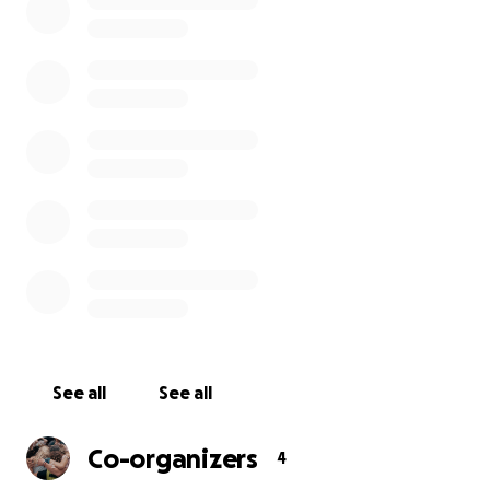
Überweisung direkt an:
Hope Human Rights e.V.
Bezirkssparkasse Reichenau
IBAN: DE41 6905 1410 0007 0806 09
BIC: SOLADES1REN
Verwendungszweck: Alieu Ceesay
Alieu Ceesay sollte am 27.07.23 nach Gambia
abgeschoben werden. Seit er nach Pforzheim in
Abschiebehaft gebracht wurde, haben wir alle
Hebel in Bewegung gesetzt, um das zu verhindern.
Wir, das sind Hannah Eymann, Sophie Tichonenko,
Kerstin Schulze sowie der restliche Unterstützerkreis.
Jetzt können wir einen
Teilerfolg
feiern.
Alieu wird
See all
See all
Deutschland am 27.07. zwar wirklich verlassen –
aber er darf das freiwillig tun.
Formell handelt es
Co-organizers
4
sich nicht mehr um eine Abschiebung und er wird in