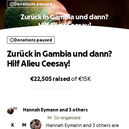
Donations paused
Zurück in Gambia und dann?
Hilf Alieu Ceesay!
Donations paused
Zurück in Gambia und dann?
Hilf Alieu Ceesay!
€22,505
raised
of
€15K
0% complete
Hannah Eymann and 3 others
Co-organized
K
M
Hannah Eymann and 3 others are