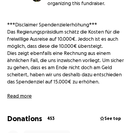
organizing this fundraiser.
***Disclaimer Spendenzielerhöhung***
Das Regierungspräsidium schätz die Kosten für die
freiwillige Ausreise auf 10.000€. Jedoch ist es auch
möglich, dass diese die 10.000€ übersteigt.
Dies zeigt ebenfalls eine Rechnung aus einem
ähnlichen Fall, die uns inzwischen vorliegt. Um sicher
zu gehen, dass es am Ende nicht doch am Geld
scheitert, haben wir uns deshalb dazu entschieden
das Spendenziel auf 15.000€ zu erhöhen.
Eine Aufschlüsselung für was das Geld verwendet
Read more
wird, falls die Spenden diese Kosten bereits decken,
findet ihr ganz unten.
Donations
453
See top
***HINWEIS***
Falls SPENDENBESCHEINIGUNG nötig wäre, bitte