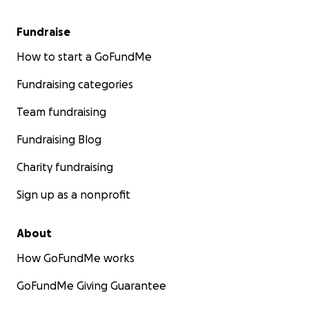
werden kann, würden wir RLC gerne mit einer
Spende unterstützen.
Fundraise
How to start a GoFundMe
***Spendenverwendungsnachweis***
Fundraising categories
Sobald uns die Rechnung des Regierungspräsidiums
vorliegt sowie weitere Rechnungen wie
Team fundraising
Beispielsweise für den Pass, werden wir diese hier
Fundraising Blog
hochladen.
Charity fundraising
Sign up as a nonprofit
About
How GoFundMe works
GoFundMe Giving Guarantee