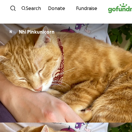
Skip to content
Search
Donate
Fundraise
Nhi Pinkunicorn
N