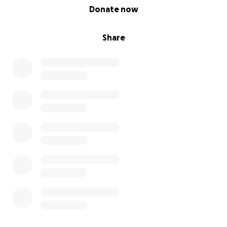
0% complete
Donate now
Share