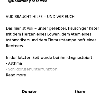
Donation protected
VUK BRAUCHT HILFE – UND WIR EUCH
Das hier ist Vuk – unser geliebter, flauschiger Kater
mit dem Herzen eines Löwen, dem Atem eines
Asthmatikers und dem Tierarztstempelheft eines
Rentners.
In der letzten Zeit wurde bei ihm diagnostiziert:
• Asthma
• Schilddrüsenunterfunktion
• Zahnentzündung – mehrere Zähne mussten
Read more
gezogen werden
• Ohrentzündung & Milben, die’s sich gemütlich
Donate
Share
gemacht haben
Das bedeutet: Medikamente, Spezialfutter,