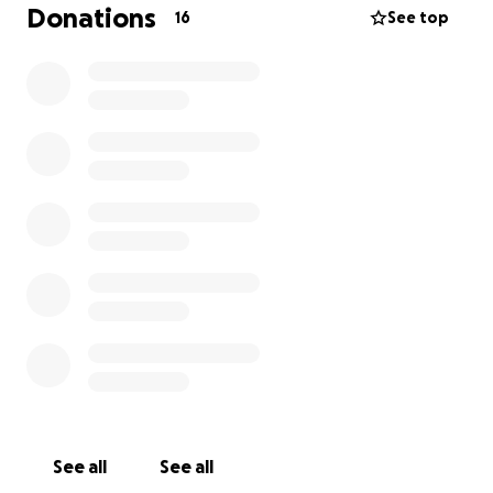
Nachsorge, regelmäßige Kontrollen – und leider
Donations
16
See top
auch: eine unfassbar hohe Rechnung, die uns
gerade über den Kopf wächst.
Wir starten daher eine Spendenaktion, um Vuk die
medizinische Versorgung zu ermöglichen, die er
braucht, ohne dabei selbst unterzugehen.
❤️ Jeder Euro hilft.
Egal ob 2 €, 10 € oder einfach nur ein Teilen dieses
Links – alles zählt.
Wenn du schon mal einen kranken Vierbeiner
hattest, weißt du, wie sehr man leidet, wenn man
nicht helfen kann.
Danke, dass du bis hierhin gelesen hast – und noch
mehr Danke, wenn du was gibst.
See all
See all
#SaveVuk #FellMitHerz #Spendenaktion #Tierhilfe