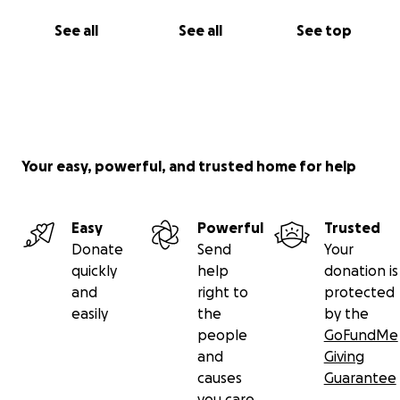
See all
See all
See top
Your easy, powerful, and trusted home for help
Easy
Powerful
Trusted
Donate
Send
Your
quickly
help
donation is
and
right to
protected
easily
the
by the
people
GoFundMe
and
Giving
causes
Guarantee
you care