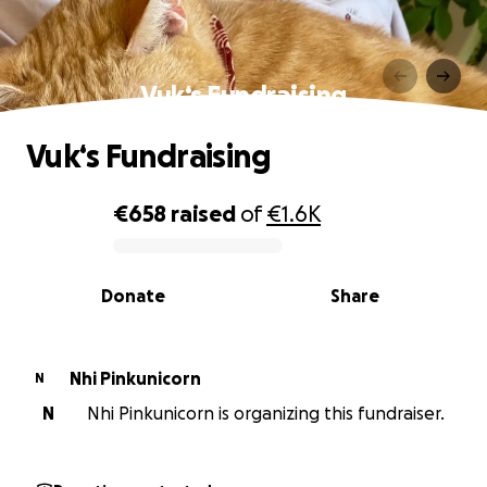
Vuk‘s Fundraising
Vuk‘s Fundraising
€658
raised
of
€1.6K
0% complete
Donate
Share
Nhi Pinkunicorn
N
N
Nhi Pinkunicorn is organizing this fundraiser.