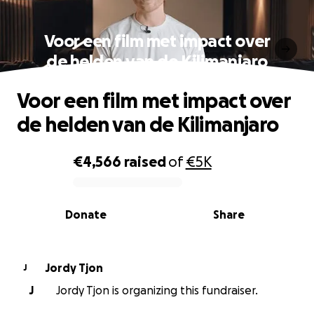
Voor een film met impact over
de helden van de Kilimanjaro
Voor een film met impact over
de helden van de Kilimanjaro
€4,566
raised
of
€5K
0% complete
Donate
Share
Jordy Tjon
J
J
Jordy Tjon is organizing this fundraiser.