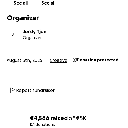
See all
See all
No raffles, sweepstakes, giveaways, or returns on
Organizer
investment are offered in exchange for any
donations made to this GoFundMe.
Jordy Tjon
J
Organizer
August 5th, 2025
Creative
Donation protected
Report fundraiser
€4,566
raised
of
€5K
101 donations