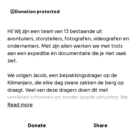
Donation protected
Hi! Wij zijn een team van 13 bestaande uit
avonturiers, storytellers, fotografen, videografen en
ondernemers. Met zijn allen werken we met trots
aan een expeditie én documentaire die je niet vaak
ziet.
We volgen Jacob, een bepakkingsdrager op de
Kilimanjaro, die elke dag zware zakken de berg op
draagt. Veel van deze dragers doen dit met
versleten schoenen en zonder goede uitrusting. We
willen zijn verhaal vertellen: over zijn leven, zijn
Read more
dromen, en de uitdagingen die hij draagt, letterlijk
en figuurlijk.
Donate
Share
Waarom? Omdat deze mensen onzichtbaar blijven in