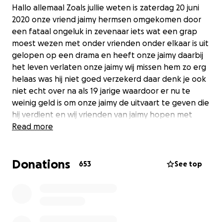
Hallo allemaal Zoals jullie weten is zaterdag 20 juni
2020 onze vriend jaimy hermsen omgekomen door
een fataal ongeluk in zevenaar iets wat een grap
moest wezen met onder vrienden onder elkaar is uit
gelopen op een drama en heeft onze jaimy daarbij
het leven verlaten onze jaimy wij missen hem zo erg
helaas was hij niet goed verzekerd daar denk je ook
niet echt over na als 19 jarige waardoor er nu te
weinig geld is om onze jaimy de uitvaart te geven die
hij verdient en wij vrienden van jaimy hopen met
deze oproep dat we het geld bij elkaar halen om
Read more
een mooie uitvaart en herdenkingsdienst te kunnen
regelen voor onze jaimy ❤️ Rust in vrede maatje we
Donations
gaan jou missen
653
See top