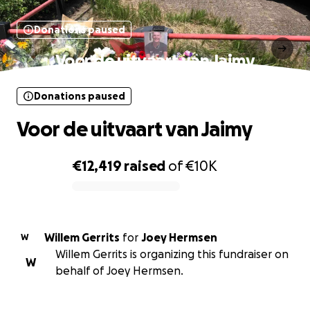
Donations paused
Voor de uitvaart van Jaimy
Donations paused
Voor de uitvaart van Jaimy
€12,419
raised
of
€10K
0% complete
Willem Gerrits
for
Joey Hermsen
W
Willem Gerrits is organizing this fundraiser on
W
behalf of Joey Hermsen.