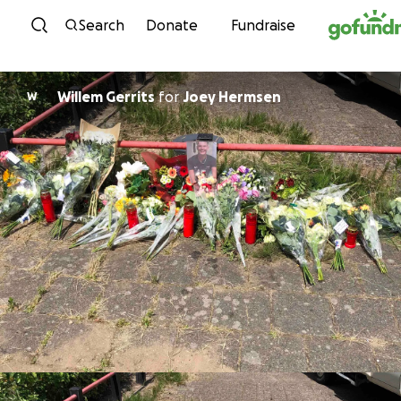
Skip to content
Search
Donate
Fundraise
Willem Gerrits
for
Joey Hermsen
W