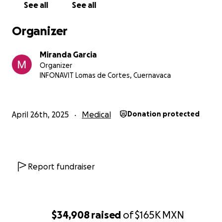
See all
See all
más.
Organizer
Gracias de corazón por leerme.
Con amor y esperanza,
Miranda Garcia
Miranda
Organizer
INFONAVIT Lomas de Cortes, Cuernavaca
April 26th, 2025
Medical
Donation protected
Report fundraiser
$34,908
raised
of
$165K
MXN