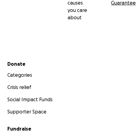
causes
Guarantee
you care
about
Secondary menu
Donate
Categories
Crisis relief
Social Impact Funds
Supporter Space
Fundraise