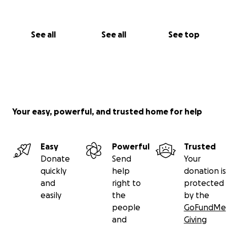
See all
See all
See top
Your easy, powerful, and trusted home for help
Easy
Powerful
Trusted
Donate
Send
Your
quickly
help
donation is
and
right to
protected
easily
the
by the
people
GoFundMe
and
Giving