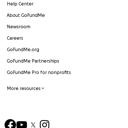
Help Center
About GoFundMe
Newsroom
Careers
GoFundMe.org
GoFundMe Partnerships
GoFundMe Pro for nonprofits
More resources