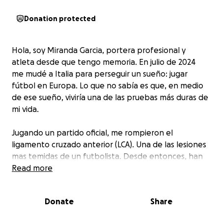
Donation protected
Hola, soy Miranda Garcia, portera profesional y
atleta desde que tengo memoria. En julio de 2024
me mudé a Italia para perseguir un sueño: jugar
fútbol en Europa. Lo que no sabía es que, en medio
de ese sueño, viviría una de las pruebas más duras de
mi vida.
Jugando un partido oficial, me rompieron el
ligamento cruzado anterior (LCA). Una de las lesiones
mas temidas de un futbolista. Desde entonces, han
pasado 5 meses de frustración, dolor y búsqueda
Read more
constante de soluciones. El club donde me lesioné
no se hizo responsable de nada. Me dejaron sola, sin
Donate
Share
apoyo médico, sin respuestas, sin sueldo, sin nada.