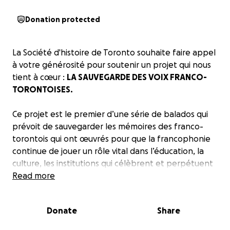
Donation protected
La Société d'histoire de Toronto souhaite faire appel
à votre générosité pour soutenir un projet qui nous
tient à cœur :
LA SAUVEGARDE DES VOIX FRANCO-
TORONTOISES.
Ce projet est le premier d’u
ne série de balados qui
prévoit de sauvegarder les mémoires des franco-
torontois qui ont œuvrés pour que la francophonie
continue de jouer un rôle vital dans l’éducation, la
culture, les institutions qui célèbrent et perpétuent
l'héritage francophone dans un contexte
Read more
multiculturel en constante évolution.
Donate
Share
Nous débuterons ce projet en retraçant les
mémoires de Robert Godin, un des rares artistes