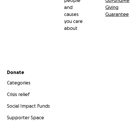
people
GoFundMe
and
Giving
causes
Guarantee
you care
about
Secondary menu
Donate
Categories
Crisis relief
Social Impact Funds
Supporter Space