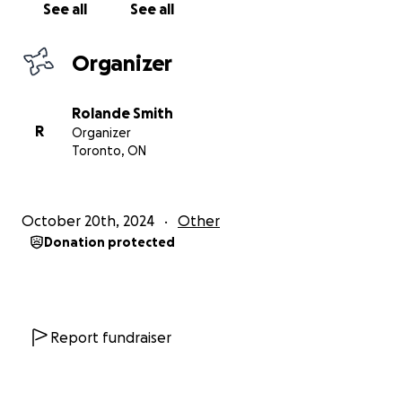
See all
See all
compte et nous rapprochera de notre objectif.
Organizer
Crédit Photo: Colin McConnell
Rolande Smith
R
Organizer
Toronto, ON
October 20th, 2024
Other
Donation protected
Report fundraiser