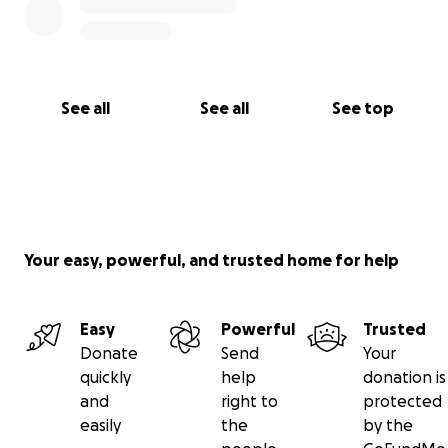
See all
See all
See top
Your easy, powerful, and trusted home for help
Easy
Powerful
Trusted
Donate
Send
Your
quickly
help
donation is
and
right to
protected
easily
the
by the