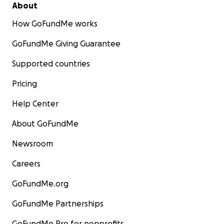
About
How GoFundMe works
GoFundMe Giving Guarantee
Supported countries
Pricing
Help Center
About GoFundMe
Newsroom
Careers
GoFundMe.org
GoFundMe Partnerships
GoFundMe Pro for nonprofits