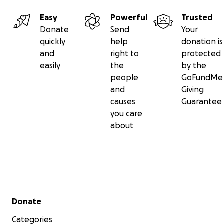
Easy
Powerful
Trusted
Donate
Send
Your
quickly
help
donation is
and
right to
protected
easily
the
by the
people
GoFundMe
and
Giving
causes
Guarantee
you care
about
Secondary menu
Donate
Categories