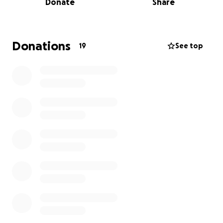
Donate
Share
telefonierst mit deiner Mutter und merkst:
Du bist nicht frei.
Nicht wirklich.
Donations
19
See top
Weil ihre Stimme in deinem Kopf weiterredet.
Weil ihre Entscheidungen in deinen Bewegungen
stecken.
Weil du fühlst, dass da was weitergegeben wurde,
das du nie hinterfragt hast – und vielleicht auch
nicht durftest.
Unser Stück heißt „Vielleicht habe ich das nie so
gesagt“,
und es ist genau das:
Ein Versuch, Worte zu finden für das, was zwischen
uns und unseren Müttern liegt.
Die Geschichten, die sie nie erzählt haben.
Die Träume, die sie nicht gelebt haben.
Die Ängste, die sie weitergegeben haben, ohne es