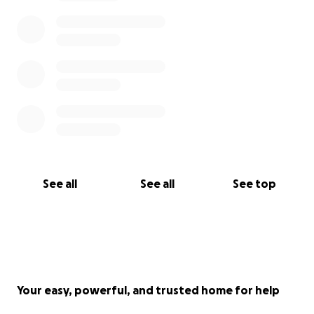
• Spende, wenn du kannst – auch kleine Beträge
helfen.
• Teile unsere Kampagne.
• Komm vorbei, wenn wir spielen. Schau, hör zu, fühl
mit.
Denn dieses Stück ist nicht nur Filias Geschichte.
Es ist auch deine.
Danke, dass du hier bist.
See all
See all
See top
Your easy, powerful, and trusted home for help