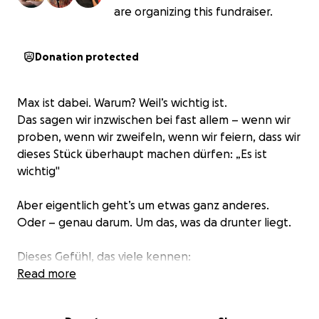
are organizing this fundraiser.
Donation protected
Max ist dabei. Warum? Weil’s wichtig ist.
Das sagen wir inzwischen bei fast allem – wenn wir
proben, wenn wir zweifeln, wenn wir feiern, dass wir
dieses Stück überhaupt machen dürfen: „Es ist
wichtig"
Aber eigentlich geht’s um etwas ganz anderes.
Oder – genau darum. Um das, was da drunter liegt.
Dieses Gefühl, das viele kennen:
Du hast deine erste eigene Wohnung, bist 23, willst
Read more
loslegen. Frei sein. Du hast eine Ausbildung, Ideen,
Energie – und plötzlich sitzt du im Waschsalon,