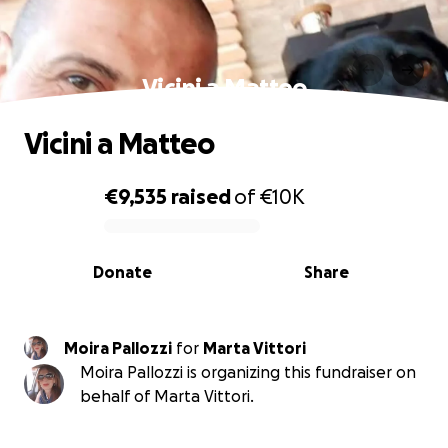
Vicini a Matteo
Vicini a Matteo
€9,535
raised
of
€10K
0% complete
Donate
Share
Moira Pallozzi
for
Marta Vittori
Moira Pallozzi is organizing this fundraiser on
behalf of Marta Vittori.