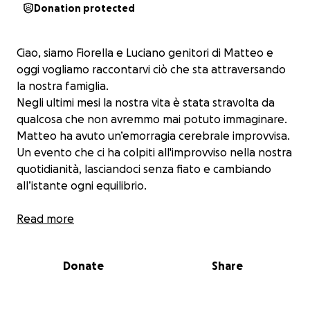
Donation protected
Ciao, siamo Fiorella e Luciano genitori di Matteo e
oggi vogliamo raccontarvi ciò che sta attraversando
la nostra famiglia.
Negli ultimi mesi la nostra vita è stata stravolta da
qualcosa che non avremmo mai potuto immaginare.
Matteo ha avuto un’emorragia cerebrale improvvisa.
Un evento che ci ha colpiti all'improvviso nella nostra
quotidianità, lasciandoci senza fiato e cambiando
all’istante ogni equilibrio.
Mentre lui combatte la sua battaglia più dura, noi
Read more
cerchiamo ogni giorno di restargli accanto
affrontando paura, incertezza e un carico di
Donate
Share
responsabilità che cresce di settimana in settimana:
spese mediche impreviste, trasferimenti continui,
assistenza quotidiana e gestione familiare .