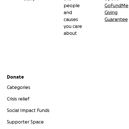
people
GoFundMe
and
Giving
causes
Guarantee
you care
about
Secondary menu
Donate
Categories
Crisis relief
Social Impact Funds
Supporter Space