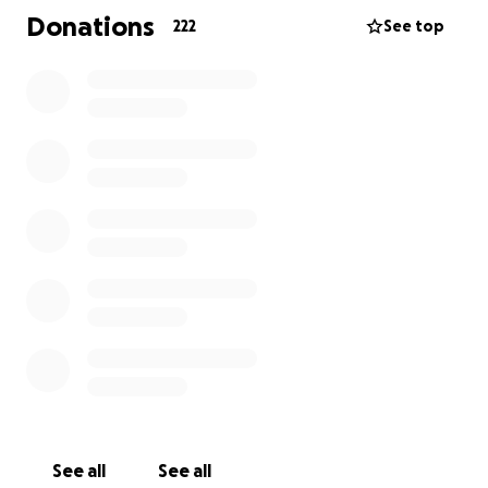
Donations
222
See top
La sfida più grande è continuare a mandare avanti la
vita di tutti i giorni senza lasciarlo mai solo,
sostenendoci a vicenda anche quando le forze
sembrano venire meno.
Chiedere aiuto non è facile, ma oggi è l’unica scelta
possibile.
Per questo abbiamo aperto questa raccolta fondi:
ogni contributo, anche il più piccolo, ci permette di
rimanere concentrati su ciò che davvero conta -
essere presenti per Matteo - senza essere travolti
dal peso delle difficoltà quotidiane.
Se vorrai sostenerci, te ne saremo profondamente
grati.
Grazie di cuore.
See all
See all