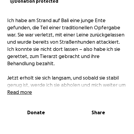
Donation protected
Ich habe am Strand auf Bali eine junge Ente
gefunden, die Teil einer traditionellen Opfergabe
war. Sie war verletzt, mit einer Leine zurückgelassen
und wurde bereits von Straßenhunden attackiert.
Ich konnte sie nicht dort lassen – also habe ich sie
gerettet, zum Tierarzt gebracht und ihre
Behandlung bezahlt.
Jetzt erholt sie sich langsam, und sobald sie stabil
genug ist, werde ich sie abholen und mich weiter um
sie kümmern.
Read more
Ich tue mein Bestes, um ihr eine zweite Chance zu
Donate
Share
geben – aber alleine schaffe ich das finanziell kaum.
Jede Unterstützung, egal in welcher Form, hilft uns
sehr. Ich hab sie Gilbert getauft.