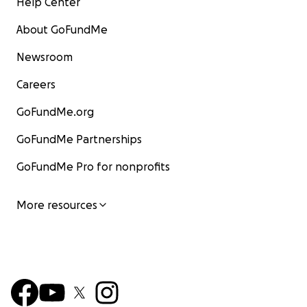
Help Center
About GoFundMe
Newsroom
Careers
GoFundMe.org
GoFundMe Partnerships
GoFundMe Pro for nonprofits
More resources