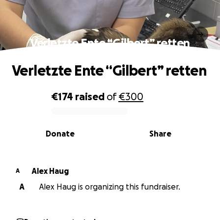
Verletzte Ente “Gilbert” retten
Verletzte Ente “Gilbert” retten
€174
raised
of
€300
0% complete
Donate
Share
Alex Haug
A
A
Alex Haug is organizing this fundraiser.