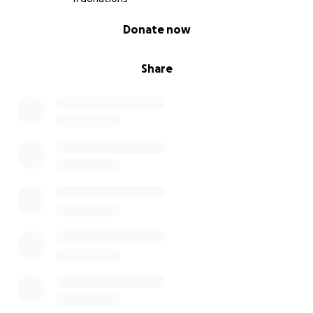
0% complete
Donate now
Share