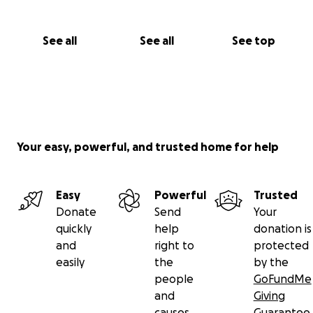
See all
See all
See top
Your easy, powerful, and trusted home for help
Easy
Powerful
Trusted
Donate
Send
Your
quickly
help
donation is
and
right to
protected
easily
the
by the
people
GoFundMe
and
Giving
causes
Guarantee