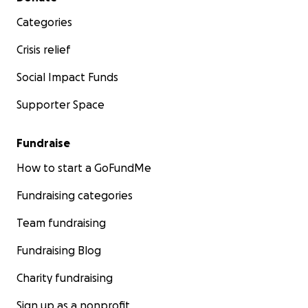
an, wenn ihr dabei sein wollt. See ya!
Categories
https://www.youtube.com/watch?v=Bu36AARz5z8
Crisis relief
Social Impact Funds
Supporter Space
Fundraise
How to start a GoFundMe
Fundraising categories
Team fundraising
Fundraising Blog
Charity fundraising
Sign up as a nonprofit