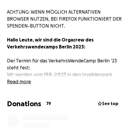
ACHTUNG: WENN MÖGLICH ALTERNATIVEN
BROWSER NUTZEN, BEI FIREFOX FUNKTIONIERT DER
SPENDEN-BUTTON NICHT.
Hallo Leute, wir sind die Orgacrew des
Verkehrswendecamps Berlin 2023:
Der Termin für das VerkehrsWendeCamp Berlin ’23
steht fest:
Wir werden vom 19.8.-2.9.23 in den Invalidenpark
ziehen und vom Climate Justice Camp vom 2.-9.9.23
Read more
abgelöst werden.
Donations
Wir sind eine Gruppe engagierter Menschen, die
79
See top
ursprünglich aus unterschiedlichen umwelt-, sozial-
und verkehrspolitisch aktiven Bewegungen
stammen. Auf dem Camp im letzten Jahr haben wir,