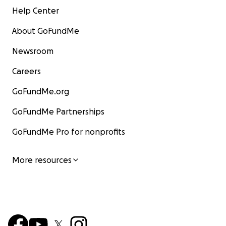
Help Center
About GoFundMe
Newsroom
Careers
GoFundMe.org
GoFundMe Partnerships
GoFundMe Pro for nonprofits
More resources