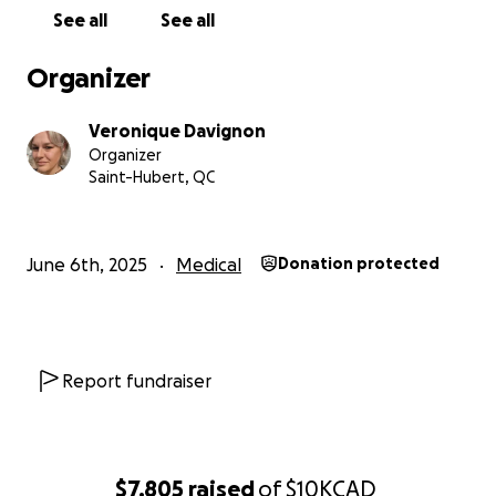
See all
See all
Organizer
Veronique Davignon
Organizer
Saint-Hubert, QC
June 6th, 2025
Medical
Donation protected
Report fundraiser
$7,805
raised
of
$10K
CAD