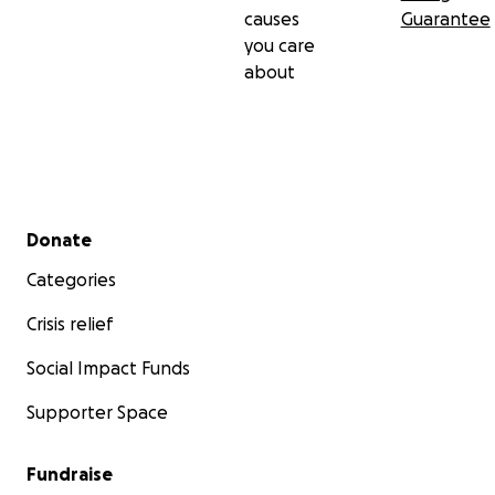
causes
Guarantee
you care
about
Secondary menu
Donate
Categories
Crisis relief
Social Impact Funds
Supporter Space
Fundraise