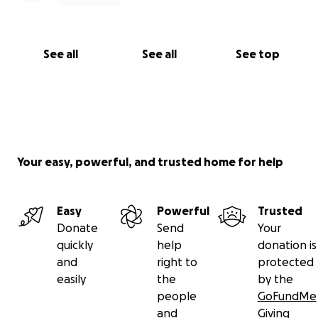
See all
See all
See top
Your easy, powerful, and trusted home for help
Easy
Powerful
Trusted
Donate
Send
Your
quickly
help
donation is
and
right to
protected
easily
the
by the
people
GoFundMe
and
Giving