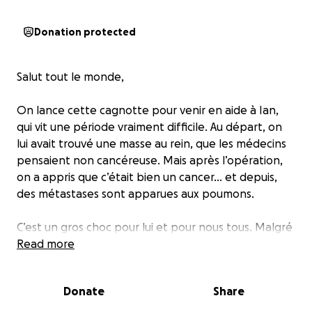
Donation protected
Salut tout le monde,
On lance cette cagnotte pour venir en aide à Ian,
qui vit une période vraiment difficile. Au départ, on
lui avait trouvé une masse au rein, que les médecins
pensaient non cancéreuse. Mais après l’opération,
on a appris que c’était bien un cancer... et depuis,
des métastases sont apparues aux poumons.
C’est un gros choc pour lui et pour nous tous. Malgré
ça, il reste fort, il se bat, mais il a besoin de soutien.
Read more
Les traitements, les déplacements, àvenir mais
surtout l’arrêt de travail prolonger… ça commence à
Donate
Share
faire beaucoup, aussi bien moralement que
financièrement.