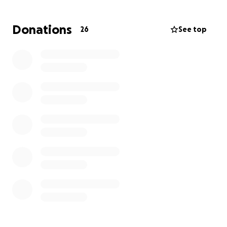
On s’est donné comme objectif de ramasser 20 000
Donations
26
See top
$ pour l’aider à traverser cette épreuve sans avoir à
se soucier de l’argent. Chaque petit don compte, et
si vous ne pouvez pas donner, juste partager cette
cagnotte, c’est déjà énorme.
Merci du fond du cœur pour votre soutien