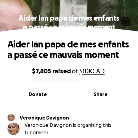
Aider Ian papa de mes enfants
a passé ce mauvais moment
Aider Ian papa de mes enfants
a passé ce mauvais moment
$7,805
raised
of
$10K
CAD
0% complete
Donate
Share
Veronique Davignon
Veronique Davignon is organizing this
fundraiser.