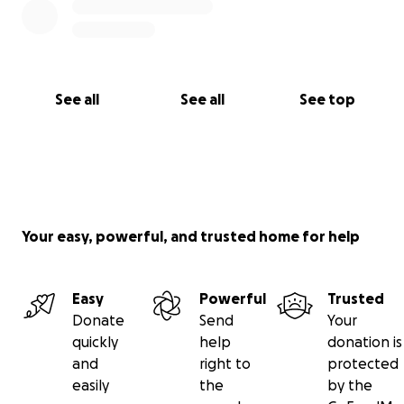
See all
See all
See top
Your easy, powerful, and trusted home for help
Easy
Powerful
Trusted
Donate
Send
Your
quickly
help
donation is
and
right to
protected
easily
the
by the