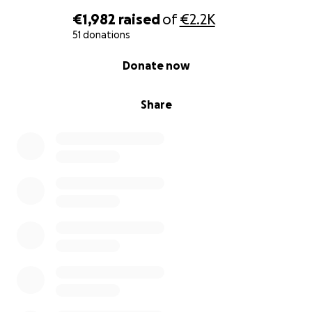
€1,982
raised
of
€2.2K
51 donations
0% complete
Donate now
Share