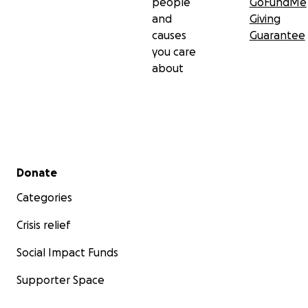
people
GoFundMe
and
Giving
causes
Guarantee
you care
about
Secondary menu
Donate
Categories
Crisis relief
Social Impact Funds
Supporter Space