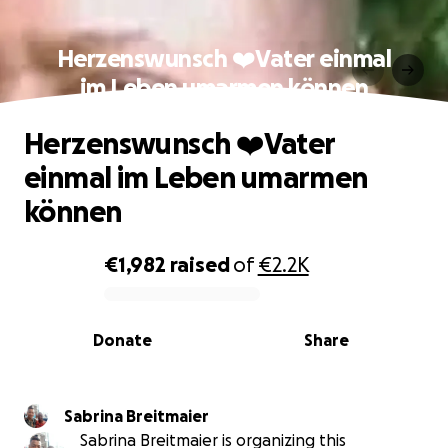
Herzenswunsch ❤️Vater einmal
im Leben umarmen können
Herzenswunsch ❤️Vater
einmal im Leben umarmen
können
€1,982
raised
of
€2.2K
0% complete
Donate
Share
Sabrina Breitmaier
Sabrina Breitmaier is organizing this