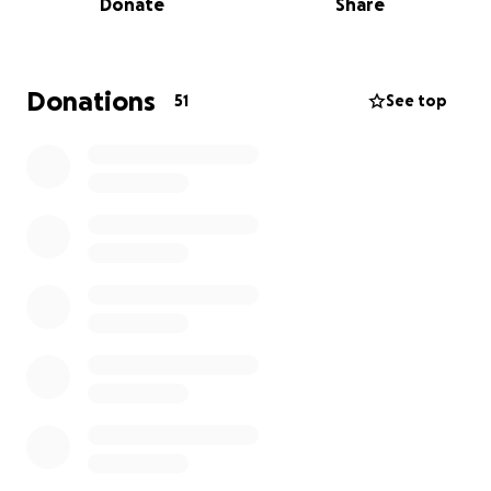
Donate
Share
damals in der 16 woche Schwanger mit ihm. Ich
hötte meinem Mann diesen Wunsch schon erfüllt
doch leider lässt es die Haushaltskasse nicht zu
,haben 4 Kids im Alter von 7,5,4,2 Jahren und da
Donations
51
See top
müssen wir jeden Cent drehen.brauchen jeden Cent
drehen.
Ich hoffe ihr helft mir ihm diese Herzangelegenheit
zu erfüllen das er auch nur einmal seinen Papa
sehen und Umarmen kann .Fotos folgen dann
natürlich :-)