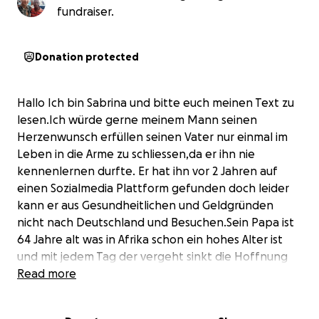
fundraiser.
Donation protected
Hallo Ich bin Sabrina und bitte euch meinen Text zu
lesen.Ich würde gerne meinem Mann seinen
Herzenwunsch erfüllen seinen Vater nur einmal im
Leben in die Arme zu schliessen,da er ihn nie
kennenlernen durfte. Er hat ihn vor 2 Jahren auf
einen Sozialmedia Plattform gefunden doch leider
kann er aus Gesundheitlichen und Geldgründen
nicht nach Deutschland und Besuchen.Sein Papa ist
64 Jahre alt was in Afrika schon ein hohes Alter ist
und mit jedem Tag der vergeht sinkt die Hoffnung
das er ihn einmal sehen kann. Sein Vater war damals
Read more
Gastarbeiter der DDR und musste
Deutschland verlassen,meine Schwiegermutter war