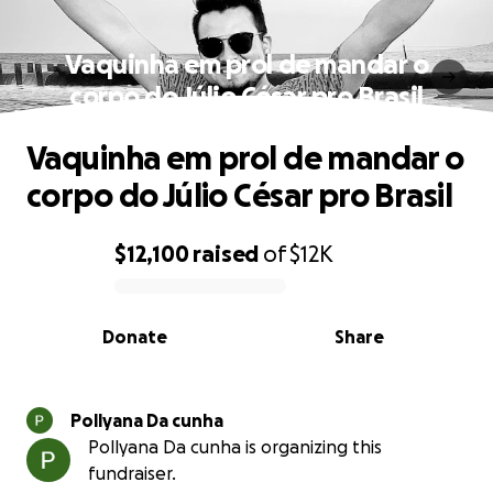
Vaquinha em prol de mandar o
corpo do Júlio César pro Brasil
Vaquinha em prol de mandar o
corpo do Júlio César pro Brasil
$12,100
raised
of
$12K
0% complete
Donate
Share
Pollyana Da cunha
Pollyana Da cunha is organizing this
fundraiser.