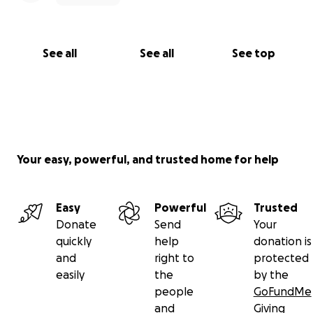
See all
See all
See top
Your easy, powerful, and trusted home for help
Easy
Powerful
Trusted
Donate
Send
Your
quickly
help
donation is
and
right to
protected
easily
the
by the
people
GoFundMe
and
Giving