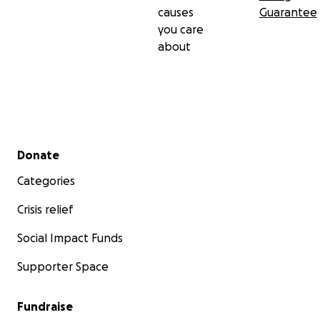
causes
Guarantee
you care
about
Secondary menu
Donate
Categories
Crisis relief
Social Impact Funds
Supporter Space
Fundraise