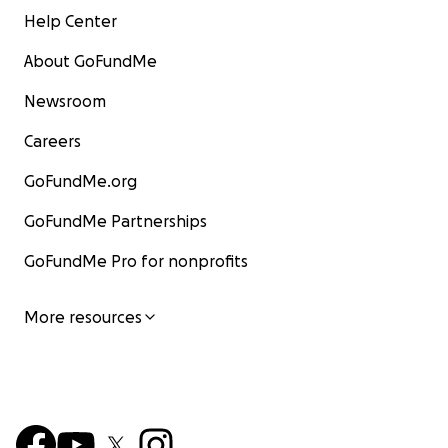
Help Center
About GoFundMe
Newsroom
Careers
GoFundMe.org
GoFundMe Partnerships
GoFundMe Pro for nonprofits
More resources